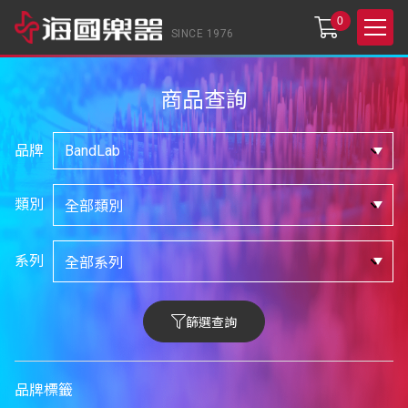
0
SINCE 1976
商品查詢
品牌
類別
系列
篩選查詢
品牌標籤