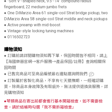
● "Soft V"-shaped neck; 9.5"-14" compound radius
fingerboard; 22 medium-jumbo frets
● One DiMarzio Area 61 single-coil Strat bridge pickup; two
DiMarzio Area 58 single-coil Strat middle and neck pickups
● Active preamp with mid-boost
● Vintage-style locking tuning machines
● 0116502723
購物須知
● 訂購前請詳閱購物須知再下單，保固時間皆不相同，請上
【海國樂器官網→客戶服務→產品保固/註冊】查詢相關保
固時間
● 已售完商品可至商品編號最右邊點選詢問我們
● 訂製屬於客製化商品，不享有七天猶豫期，一經確認購
買，除商品本身故障及有瑕疵外，無法提供退換貨服務，詳
見購物須知
●琴類商品在寄出前都會進行基本開箱檢查，如不需要檢
查，請於結帳時勾選「我不需拆箱檢查」