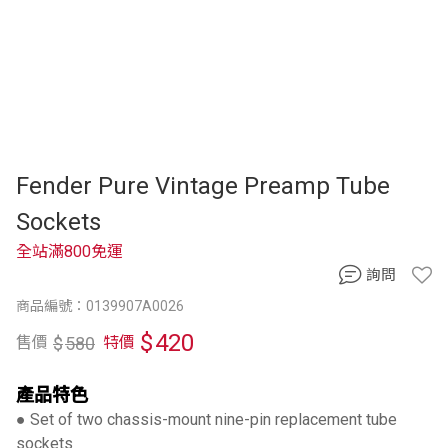
Fender Pure Vintage Preamp Tube
Sockets
全站滿800免運
詢問
商品編號：0139907A0026
$
420
$
580
售價
特價
產品特色
● Set of two chassis-mount nine-pin replacement tube
sockets