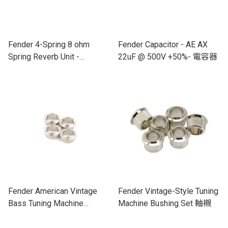
Fender 4-Spring 8 ohm
Fender Capacitor - AE AX
Spring Reverb Unit -
22uF @ 500V +50%- 電容器
4AB3C1B 彈簧式混響
Fender American Vintage
Fender Vintage-Style Tuning
Bass Tuning Machine
Machine Bushing Set 軸襯
Bushing Set 軸襯