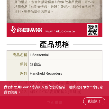
商品名稱
H6essential
類別
錄音座
系列
Handheld Recorders
內建麥克風
90º XY stereo format 單指向性
我們將使用cookie等資訊來優化您的體驗，繼續瀏覽即表示您同意
輸入
4個XLR/TRS麥克風輸入(單聲道)
我們使用。
輸出
1個耳機輸出、1個線路輸出
立即購買