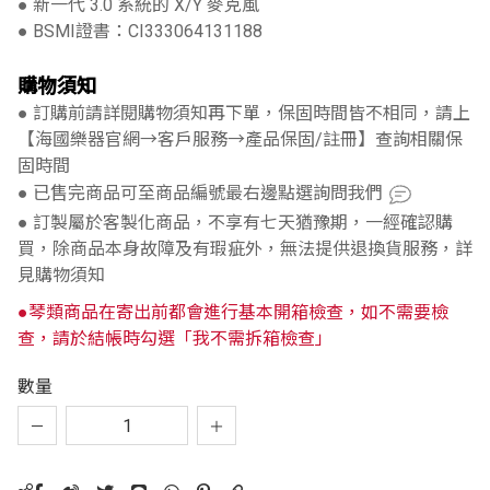
● 新一代 3.0 系統的 X/Y 麥克風
● BSMI證書：CI333064131188
購物須知
● 訂購前請詳閱購物須知再下單，保固時間皆不相同，請上
【海國樂器官網→客戶服務→產品保固/註冊】查詢相關保
固時間
● 已售完商品可至商品編號最右邊點選詢問我們
● 訂製屬於客製化商品，不享有七天猶豫期，一經確認購
買，除商品本身故障及有瑕疵外，無法提供退換貨服務，詳
見購物須知
●琴類商品在寄出前都會進行基本開箱檢查，如不需要檢
查，請於結帳時勾選「我不需拆箱檢查」
數量