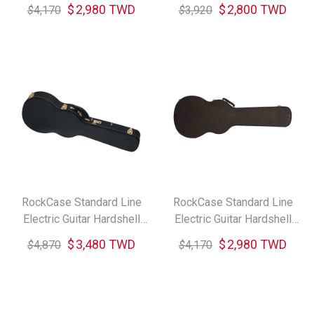
Hardshell Case 電貝斯琴盒
Case 電吉他琴盒
$
2,980 TWD
$
2,800 TWD
$
4,170
$
3,920
RockCase Standard Line
RockCase Standard Line
Electric Guitar Hardshell
Electric Guitar Hardshell
Case 電吉他琴盒
Case 電吉他琴盒
$
3,480 TWD
$
2,980 TWD
$
4,870
$
4,170