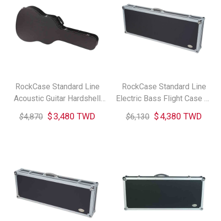
RockCase Standard Line
RockCase Standard Line
Acoustic Guitar Hardshell
Electric Bass Flight Case 電
Case 民謠吉他琴盒
貝斯琴盒
$
3,480 TWD
$
4,380 TWD
$
4,870
$
6,130