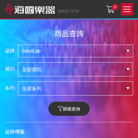
0
SINCE 1976
商品查詢
品牌
類別
系列
篩選查詢
品牌標籤