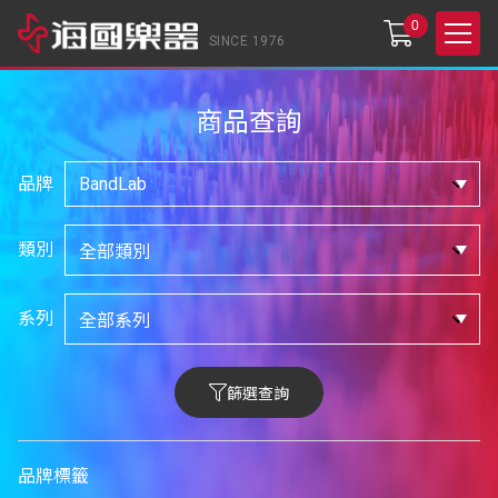
0
SINCE 1976
商品查詢
品牌
類別
系列
篩選查詢
品牌標籤