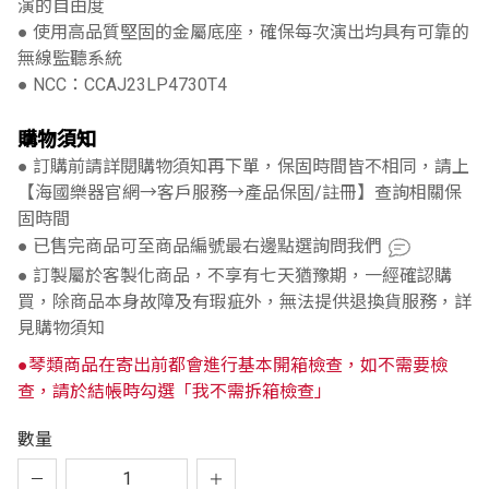
演的自由度
● 使用高品質堅固的金屬底座，確保每次演出均具有可靠的
無線監聽系統
● NCC：CCAJ23LP4730T4
購物須知
● 訂購前請詳閱購物須知再下單，保固時間皆不相同，請上
【海國樂器官網→客戶服務→產品保固/註冊】查詢相關保
固時間
● 已售完商品可至商品編號最右邊點選詢問我們
● 訂製屬於客製化商品，不享有七天猶豫期，一經確認購
買，除商品本身故障及有瑕疵外，無法提供退換貨服務，詳
見購物須知
●琴類商品在寄出前都會進行基本開箱檢查，如不需要檢
查，請於結帳時勾選「我不需拆箱檢查」
數量