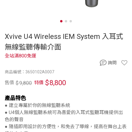
Xvive U4 Wireless IEM System 入耳式
無線監聽傳輸介面
全站滿800免運
詢問
商品編號：3650102A0007
$
8,800
$
9,800
售價
特價
產品特色
● 建立專屬於你的無線監聽系統
● U4個人無線監聽系統可為喜愛的入耳式監聽耳機提供出
色的聲音
● 隨插即用設計的方便性，和免去了導線，提高在舞台上表