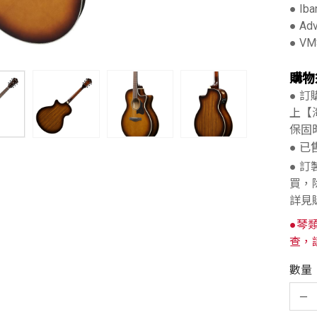
● Ib
● A
● VM
購物
● 
上【
保固
● 
● 
買，
詳見
●琴
查，
數量