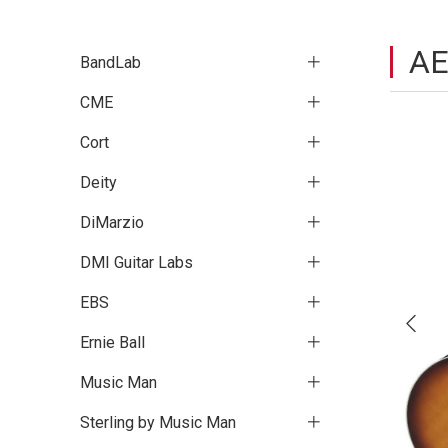
A
BandLab
CME
Cort
Deity
DiMarzio
DMI Guitar Labs
EBS
Ernie Ball
Music Man
Sterling by Music Man