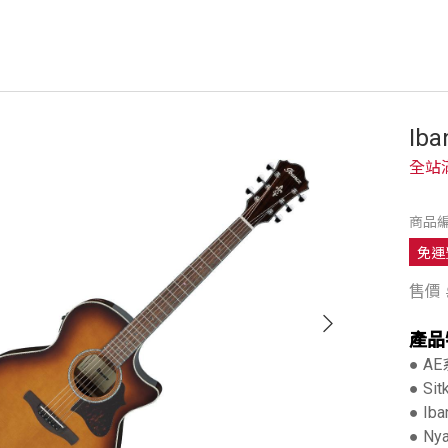
E
Ib
全站
商品編
免運
售價
產品
● A
● S
● Iba
● Ny