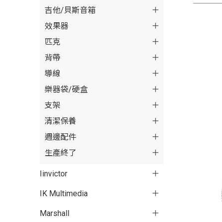
吉他/貝斯音箱
效果器
匹克
背帶
導線
樂器袋/硬盒
支架
清潔保養
週邊配件
生產終了
Iinvictor
IK Multimedia
Marshall