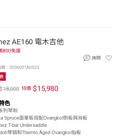
anez AE160 電木吉他
滿800免運
詢問
號：0036001A0023
費
$
15,980
$
18,000
特價
特色
E系列琴款
itka Spruce面單板搭配Ovangkol側板與背板
nez T-bar Undersaddle
atoh琴頸和Thermo Aged Ovangkol指板