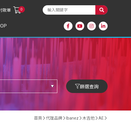
0
付款單
HOP
篩選查詢
首頁
代理品牌
Ibanez
木吉他
AE