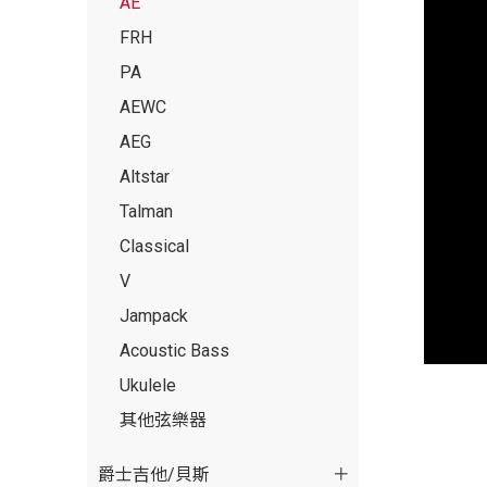
AE
FRH
PA
AEWC
AEG
Altstar
Talman
Classical
V
Jampack
Acoustic Bass
Ukulele
其他弦樂器
爵士吉他/貝斯