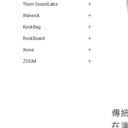
Thorn SoundLabs
Warwick
RockBag
RockBoard
Xvive
ZOOM