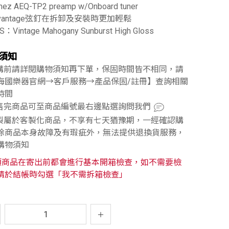
anez AEQ-TP2 preamp w/Onboard tuner
dvantage弦釘在拆卸及安裝時更加輕鬆
S：Vintage Mahogany Sunburst High Gloss
須知
訂購前請詳閱購物須知再下單，保固時間皆不相同，請
海國樂器官網→客戶服務→產品保固/註冊】查詢相關
時間
已售完商品可至商品編號最右邊點選詢問我們
訂製屬於客製化商品，不享有七天猶豫期，一經確認購
除商品本身故障及有瑕疵外，無法提供退換貨服務，
購物須知
類商品在寄出前都會進行基本開箱檢查，如不需要檢
請於結帳時勾選「我不需拆箱檢查」