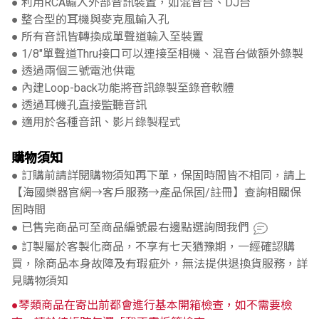
● 利用RCA輸入外部音訊裝置，如混音台、DJ台
● 整合型的耳機與麥克風輸入孔
● 所有音訊皆轉換成單聲道輸入至裝置
● 1/8"單聲道Thru接口可以連接至相機、混音台做額外錄製
● 透過兩個三號電池供電
● 內建Loop-back功能將音訊錄製至錄音軟體
● 透過耳機孔直接監聽音訊
● 適用於各種音訊、影片錄製程式
購物須知
● 訂購前請詳閱購物須知再下單，保固時間皆不相同，請上
【海國樂器官網→客戶服務→產品保固/註冊】查詢相關保
固時間
● 已售完商品可至商品編號最右邊點選詢問我們
● 訂製屬於客製化商品，不享有七天猶豫期，一經確認購
買，除商品本身故障及有瑕疵外，無法提供退換貨服務，詳
見購物須知
●琴類商品在寄出前都會進行基本開箱檢查，如不需要檢