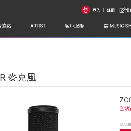
登入
註冊
填
售據點
ARTIST
客戶服務
MUSIC S
LR 麥克風
ZO
全站
商品編