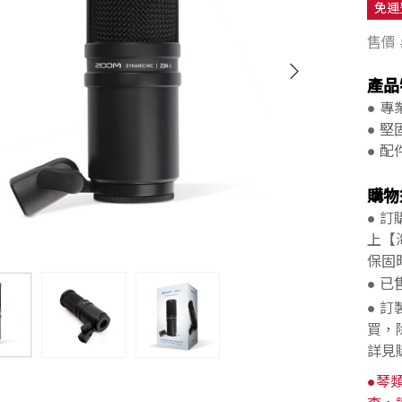
免運
售價
產品
● 
● 
● 
購物
● 
上【
保固
● 
● 
買，
詳見
●琴