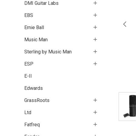
DMI Guitar Labs
EBS
Ernie Ball
Music Man
Sterling by Music Man
ESP
E-II
Edwards
GrassRoots
Ltd
Fatfreq