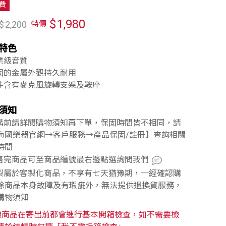
費
$
1,980
$
2,200
特價
特色
專業級音質
堅固的金屬外觀持久耐用
配件含有麥克風旋轉支架及鞍座
須知
訂購前請詳閱購物須知再下單，保固時間皆不相同，請
海國樂器官網→客戶服務→產品保固/註冊】查詢相關
時間
已售完商品可至商品編號最右邊點選詢問我們
訂製屬於客製化商品，不享有七天猶豫期，一經確認購
除商品本身故障及有瑕疵外，無法提供退換貨服務，
購物須知
類商品在寄出前都會進行基本開箱檢查，如不需要檢