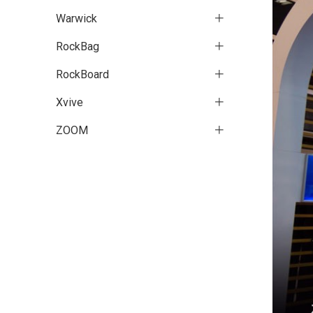
Warwick
RockBag
RockBoard
Xvive
ZOOM