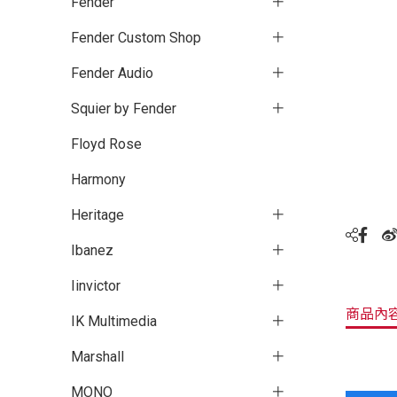
Fender
Fender Custom Shop
Fender Audio
Squier by Fender
Floyd Rose
Harmony
Heritage
Ibanez
Iinvictor
商品內
IK Multimedia
Marshall
MONO