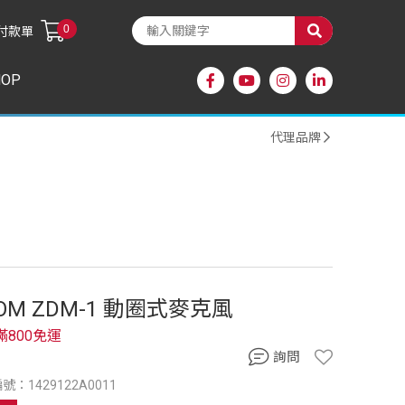
0
付款單
HOP
代理品牌
OM ZDM-1 動圈式麥克風
滿800免運
詢問
號：1429122A0011