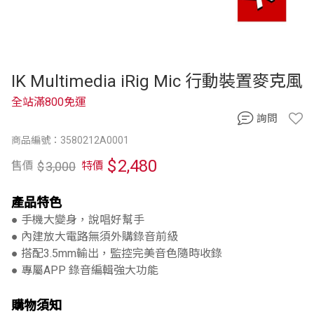
IK Multimedia iRig Mic 行動裝置麥克風
全站滿800免運
詢問
商品編號：3580212A0001
$
2,480
$
3,000
售價
特價
產品特色
● 手機大變身，說唱好幫手
● 內建放大電路無須外購錄音前級
● 搭配3.5mm輸出，監控完美音色隨時收錄
● 專屬APP 錄音編輯強大功能
購物須知