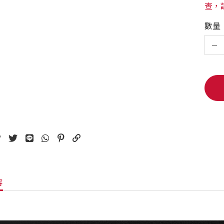
查，
數量
容