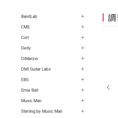
調
BandLab
CME
Cort
Deity
DiMarzio
DMI Guitar Labs
EBS
Ernie Ball
Music Man
Sterling by Music Man