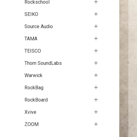
Rockschool
SEIKO
Source Audio
TAMA
TEISCO
Thorn SoundLabs
Warwick
RockBag
RockBoard
Xvive
ZOOM