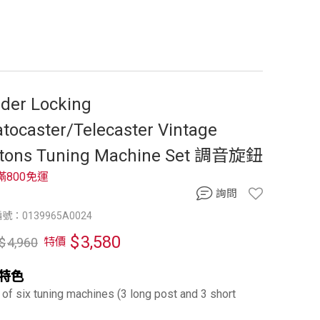
der Locking
atocaster/Telecaster Vintage
ttons Tuning Machine Set 調音旋鈕
滿800免運
詢問
號：0139965A0024
$
3,580
$
4,960
特價
特色
 of six tuning machines (3 long post and 3 short