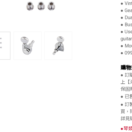
● Vin
● Gea
● Dua
● Bus
● Use
guita
● Mou
● 09
購物
● 
上【
保固
● 
● 
買，
詳見
●琴