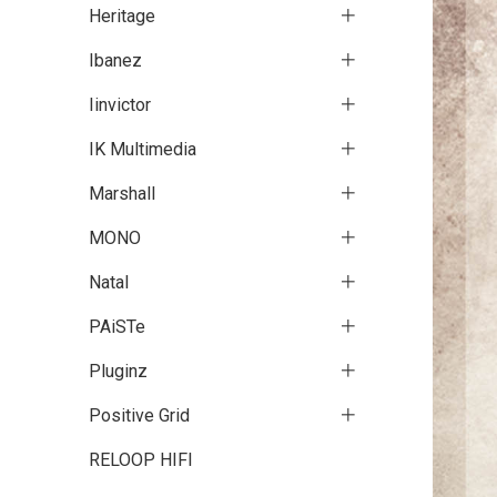
Heritage
Ibanez
Iinvictor
IK Multimedia
Marshall
MONO
Natal
PAiSTe
Pluginz
Positive Grid
RELOOP HIFI