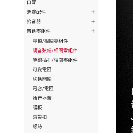
口琴
週邊配件
拾音器
吉他零組件
琴橋/相關零組件
調音弦鈕/相關零組件
導線插孔/相關零組件
可變電阻
切換開關
電容/電阻
拾音器蓋
護板
背帶扣
螺絲