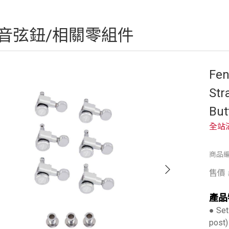
音弦鈕/相關零組件
Fen
Str
Bu
全站
商品編
售價
產品
● Set
post)