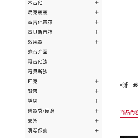
木吉他
烏克麗麗
電吉他音箱
電貝斯音箱
效果器
錄音介面
電吉他弦
電貝斯弦
匹克
背帶
導線
樂器袋/硬盒
商品內
支架
清潔保養