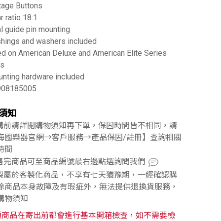
tage Buttons
r ratio 18:1
l guide pin mounting
hings and washers included
d on American Deluxe and American Elite Series
rs
nting hardware included
908185005
須知
訂購前請詳閱購物須知再下單，保固時間皆不相同，請
海國樂器官網→客戶服務→產品保固/註冊】查詢相關
時間
已售完商品可至商品編號最右邊點選詢問我們
訂製屬於客製化商品，不享有七天猶豫期，一經確認購
除商品本身故障及有瑕疵外，無法提供退換貨服務，
購物須知
類商品在寄出前都會進行基本開箱檢查，如不需要檢