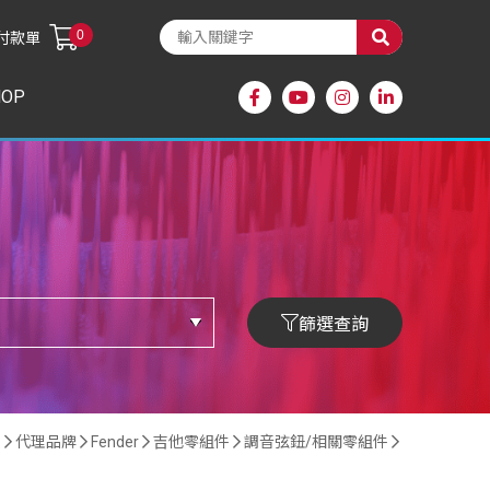
0
付款單
HOP
篩選查詢
頁
代理品牌
Fender
吉他零組件
調音弦鈕/相關零組件