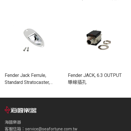
Guitars/Basses (2) 導線插
板
孔
Fender Jack Ferrule,
Fender JACK, 6.3 OUTPUT
Standard Stratocaster,
導線插孔
Chrome 導線插孔面板
海國樂器
客服信箱：
service@seafortune.com.tw