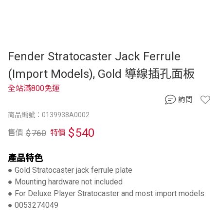
Fender Stratocaster Jack Ferrule
(Import Models), Gold 導線插孔面板
全站滿800免運
詢問
商品編號：0139938A0002
$
540
$
760
售價
特價
產品特色
● Gold Stratocaster jack ferrule plate
● Mounting hardware not included
● For Deluxe Player Stratocaster and most import models
● 0053274049