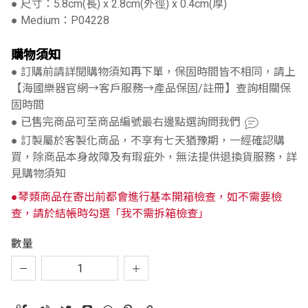
● 尺寸：5.8cm(長) x 2.8cm(外徑) x 0.4cm(厚)
● Medium：P04228
購物須知
● 訂購前請詳閱購物須知再下單，保固時間皆不相同，請上
【海國樂器官網→客戶服務→產品保固/註冊】查詢相關保
固時間
● 已售完商品可至商品編號最右邊點選詢問我們
● 訂製屬於客製化商品，不享有七天猶豫期，一經確認購
買，除商品本身故障及有瑕疵外，無法提供退換貨服務，詳
見購物須知
●琴類商品在寄出前都會進行基本開箱檢查，如不需要檢
查，請於結帳時勾選「我不需拆箱檢查」
數量