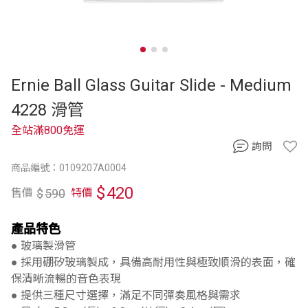
Ernie Ball Glass Guitar Slide - Medium
4228 滑管
全站滿800免運
詢問
商品編號：0109207A0004
$
420
$
590
售價
特價
產品特色
● 玻璃製滑管
● 採用硼矽玻璃製成，具備高耐用性與極致順滑的表面，確
保清晰流暢的音色表現
● 提供三種尺寸選擇，滿足不同彈奏風格與需求