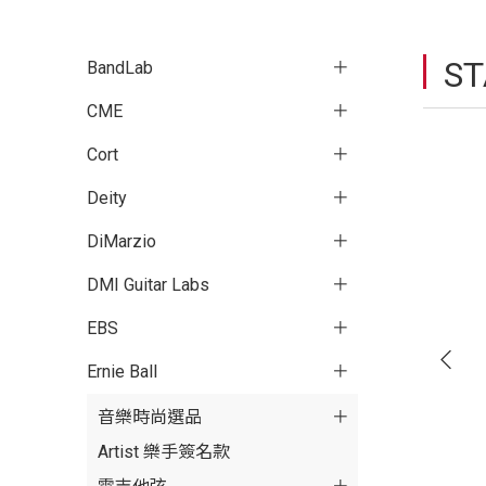
S
BandLab
CME
Cort
Deity
DiMarzio
DMI Guitar Labs
EBS
Ernie Ball
音樂時尚選品
Artist 樂手簽名款