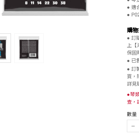
● 
● P0
購物
● 
上【
保固
● 
● 
買，
詳見
●琴
查，
數量