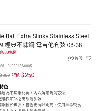
ie Ball Extra Slinky Stainless Steel
49 經典不鏽鋼 電吉他套弦 08-38
滿800免運
詢問
號：0100318A0005
$
250
$
280
特價
特色
纏繞層為不鏽鋼材質，內六角鍍錫鋼芯弦
無纏繞採鍍錫之高碳鋼製弦
不鏽鋼優於鎳弦，音色更清晰明亮，使用壽命較長
琴弦張力強，擁有大輸出音量