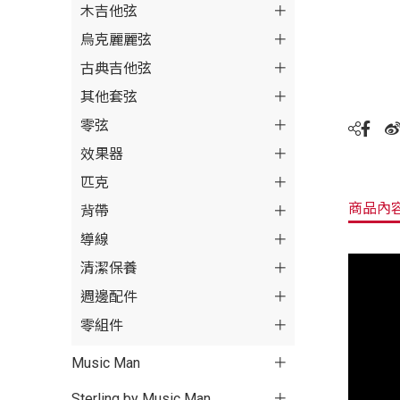
木吉他弦
烏克麗麗弦
古典吉他弦
其他套弦
零弦
效果器
匹克
商品內
背帶
導線
清潔保養
週邊配件
零組件
Music Man
Sterling by Music Man