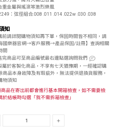
適合重金屬與搖滾等激烈樂風
2249：弦徑組合.008 .011 .014 .022w .030 .038
須知
訂購前請詳閱購物須知再下單，保固時間皆不相同，請
海國樂器官網→客戶服務→產品保固/註冊】查詢相關
時間
已售完商品可至商品編號最右邊點選詢問我們
訂製屬於客製化商品，不享有七天猶豫期，一經確認購
除商品本身故障及有瑕疵外，無法提供退換貨服務，
購物須知
類商品在寄出前都會進行基本開箱檢查，如不需要檢
請於結帳時勾選「我不需拆箱檢查」