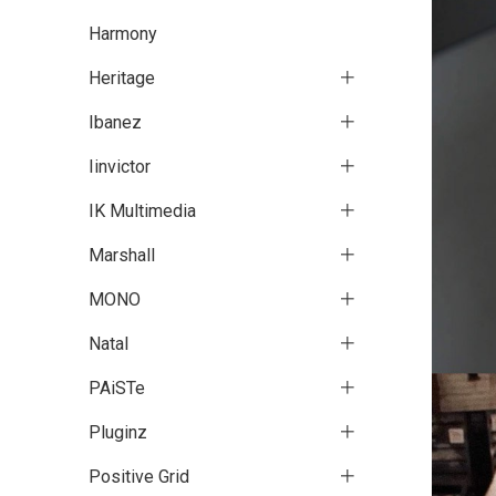
Harmony
Heritage
Ibanez
Iinvictor
IK Multimedia
Marshall
MONO
Natal
PAiSTe
Pluginz
Positive Grid