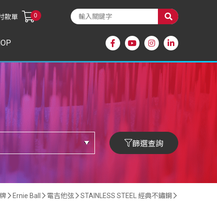
0
付款單
HOP
篩選查詢
牌
Ernie Ball
電吉他弦
STAINLESS STEEL 經典不鏽鋼