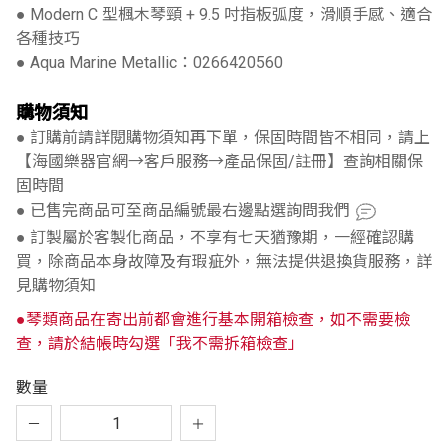
● Modern C 型楓木琴頸 + 9.5 吋指板弧度，滑順手感、適合
各種技巧
● Aqua Marine Metallic：0266420560
購物須知
● 訂購前請詳閱購物須知再下單，保固時間皆不相同，請上
【海國樂器官網→客戶服務→產品保固/註冊】查詢相關保
固時間
● 已售完商品可至商品編號最右邊點選詢問我們
● 訂製屬於客製化商品，不享有七天猶豫期，一經確認購
買，除商品本身故障及有瑕疵外，無法提供退換貨服務，詳
見購物須知
●琴類商品在寄出前都會進行基本開箱檢查，如不需要檢
查，請於結帳時勾選「我不需拆箱檢查」
數量