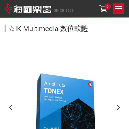
0
SINCE 1976
☆IK Multimedia 數位軟體