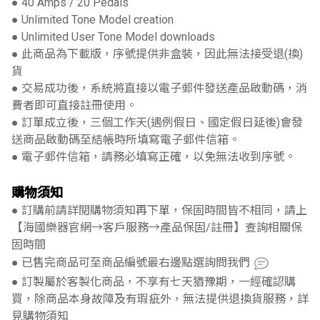
● 40 Amps / 20 Pedals
● Unlimited Tone Model creation
● Unlimited User Tone Model downloads
● 此商品為下載版，序號提供非盒裝，因此無法接受退(換)
貨
● 交易成功後，系統將直接以電子郵件發送產品啟動碼，消
費者即可直接註冊使用。
● 訂單成立後，三個工作天(遇例假日、國定假日延後)會發
送商品啟動碼至結帳時所填寫電子郵件信箱。
● 電子郵件信箱，請務必填寫正確，以免無法收到序號。
購物須知
● 訂購前請詳閱購物須知再下單，保固時間皆不相同，請上
【海國樂器官網→客戶服務→產品保固/註冊】查詢相關保
固時間
● 已售完商品可至商品編號最右邊點選詢問我們
● 訂製屬於客製化商品，不享有七天猶豫期，一經確認購
買，除商品本身故障及有瑕疵外，無法提供退換貨服務，詳
見購物須知