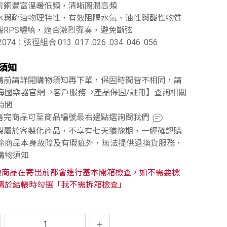
磷青銅豐富溫暖低頻，清晰圓潤高頻
疏水與疏油物理特性，有效阻隔水氣、油性與酸性物質
尾端RPS纏繞，適合激烈彈奏，避免斷弦
2074：弦徑組合.013 .017 .026 .034 .046 .056
須知
訂購前請詳閱購物須知再下單，保固時間皆不相同，請
海國樂器官網→客戶服務→產品保固/註冊】查詢相關
時間
已售完商品可至商品編號最右邊點選詢問我們
訂製屬於客製化商品，不享有七天猶豫期，一經確認購
除商品本身故障及有瑕疵外，無法提供退換貨服務，
購物須知
類商品在寄出前都會進行基本開箱檢查，如不需要檢
請於結帳時勾選「我不需拆箱檢查」