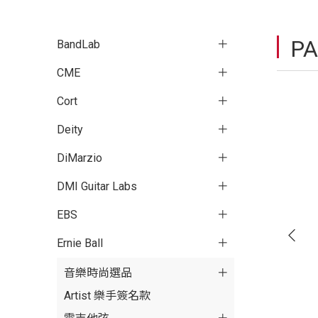
P
BandLab
CME
Cort
Deity
DiMarzio
DMI Guitar Labs
EBS
Ernie Ball
音樂時尚選品
Artist 樂手簽名款