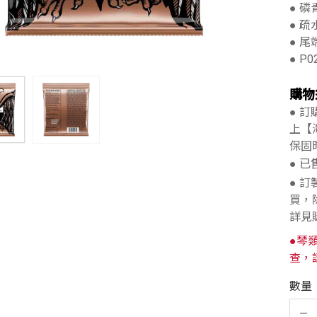
● 
● 
● 
● P0
購物
● 
上【
保固
● 
● 
買，
詳見
●琴
查，
數量