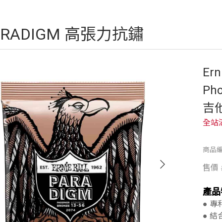
ARADIGM 高張力抗鏽
Ern
Ph
吉他
全站
商品編
售價
產品
● 
● 