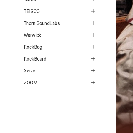
TEISCO
Thorn SoundLabs
Warwick
RockBag
RockBoard
Xvive
ZOOM