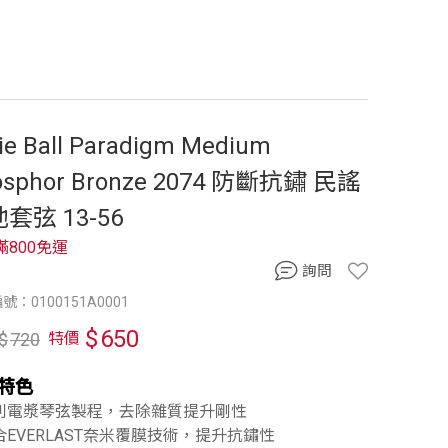
ie Ball Paradigm Medium
osphor Bronze 2074 防斷抗鏽 民謠
套弦 13-56
滿800免運
詢問
號：0100151A0001
$
650
$
720
特價
特色
專利電漿琴弦製程，去除雜質提升剛性
結合EVERLAST奈米覆膜技術，提升抗鏽性