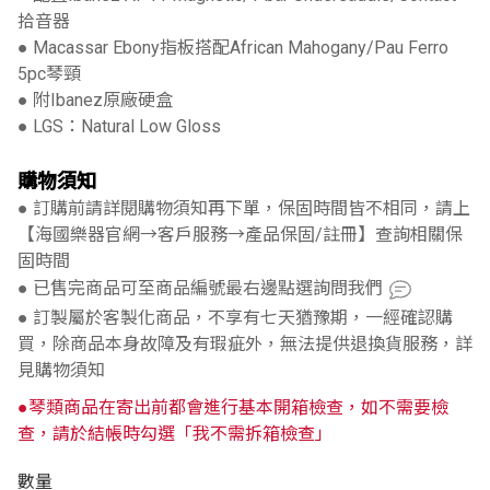
拾音器
● Macassar Ebony指板搭配African Mahogany/Pau Ferro
5pc琴頸
● 附Ibanez原廠硬盒
● LGS：Natural Low Gloss
購物須知
● 訂購前請詳閱購物須知再下單，保固時間皆不相同，請上
【海國樂器官網→客戶服務→產品保固/註冊】查詢相關保
固時間
● 已售完商品可至商品編號最右邊點選詢問我們
● 訂製屬於客製化商品，不享有七天猶豫期，一經確認購
買，除商品本身故障及有瑕疵外，無法提供退換貨服務，詳
見購物須知
●琴類商品在寄出前都會進行基本開箱檢查，如不需要檢
查，請於結帳時勾選「我不需拆箱檢查」
數量