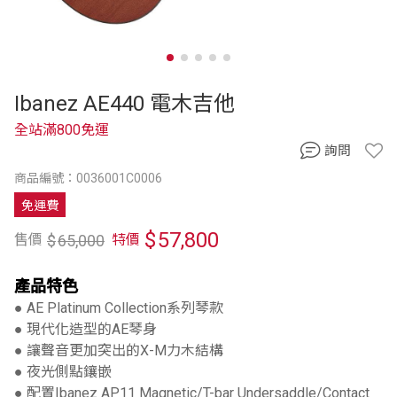
Ibanez AE440 電木吉他
全站滿800免運
詢問
商品編號：0036001C0006
免運費
$
57,800
$
65,000
售價
特價
產品特色
● AE Platinum Collection系列琴款
● 現代化造型的AE琴身
● 讓聲音更加突出的X-M力木結構
● 夜光側點鑲嵌
● 配置Ibanez AP11 Magnetic/T-bar Undersaddle/Contact