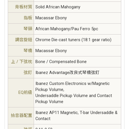
背板材質
Solid African Mahogany
指板
Macassar Ebony
琴頸
African Mahogany/Pau Ferro 5pc
調音旋鈕
Chrome Die-cast tuners (18:1 gear ratio)
琴橋
Macassar Ebony
上 / 下弦枕
Bone / Compensated Bone
弦釘
Ibanez Advantage改良式琴橋弦釘
Ibanez Custom Electronics w/Magnetic
Pickup Volume,
EQ前級
Undersaddle Pickup Volume and Contact
Pickup Volume
Ibanez AP11 Magnetic, T-bar Undersaddle &
拾音器配置
Contact