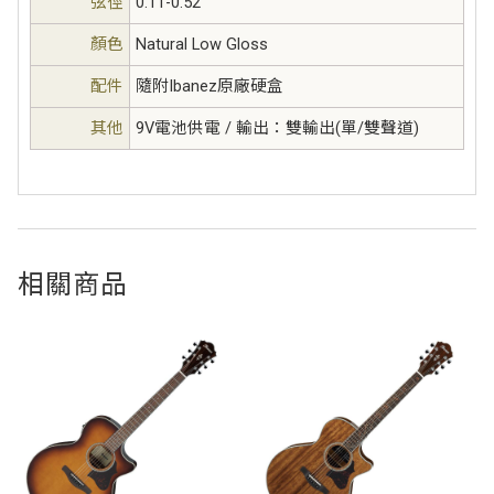
弦徑
0.11-0.52
顏色
Natural Low Gloss
配件
隨附Ibanez原廠硬盒
其他
9V電池供電 / 輸出：雙輸出(單/雙聲道)
相關商品