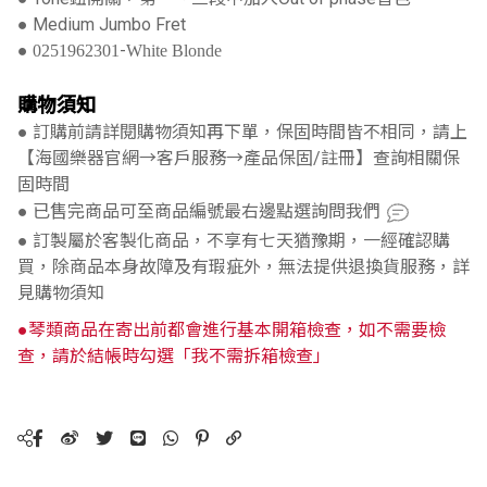
● Medium Jumbo Fret
●
-
0251962301
White Blonde
購物須知
● 訂購前請詳閱購物須知再下單，保固時間皆不相同，請上
【海國樂器官網→客戶服務→產品保固/註冊】查詢相關保
固時間
● 已售完商品可至商品編號最右邊點選詢問我們
● 訂製屬於客製化商品，不享有七天猶豫期，一經確認購
買，除商品本身故障及有瑕疵外，無法提供退換貨服務，詳
見購物須知
●琴類商品在寄出前都會進行基本開箱檢查，如不需要檢
查，請於結帳時勾選「我不需拆箱檢查」