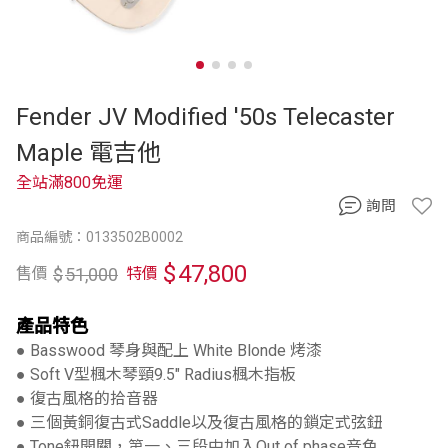
Fender JV Modified '50s Telecaster
Maple 電吉他
全站滿800免運
詢問
商品編號：0133502B0002
$
47,800
$
51,000
售價
特價
產品特色
● Basswood 琴身與配上 White Blonde 烤漆
● Soft V型楓木琴頸9.5" Radius楓木指板
● 復古風格的拾音器
● 三個黃銅復古式Saddle以及復古風格的鎖定式弦鈕
● Tone鈕開關，第一、三段中加入Out of phase音色