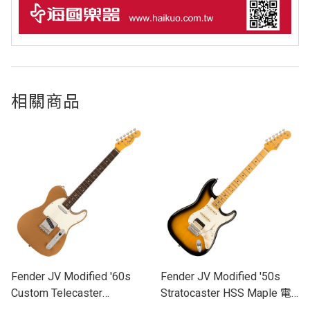
相關商品
Fender JV Modified '60s
Fender JV Modified '50s
Custom Telecaster
Stratocaster HSS Maple 電
Rosewood 電吉他
吉他