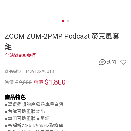
ZOOM ZUM-2PMP Podcast 麥克風套
組
全站滿800免運
詢問
商品編號：1429122A0013
$
1,800
$
2,000
售價
特價
產品特色
●溫暖柔順的廣播級專業音質
●內建耳機監聽輸出
●專用耳機監聽音量鈕
●高解析24-bit/96kHz取樣率