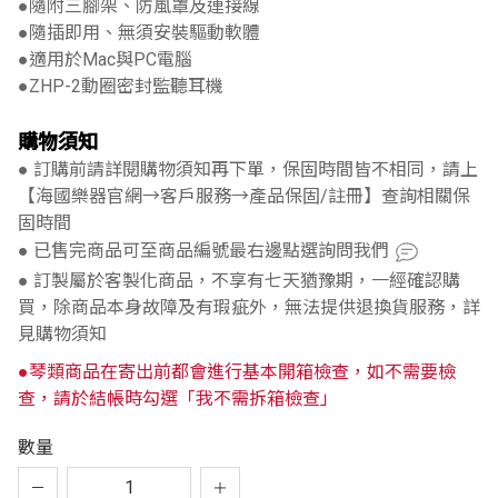
●隨附三腳架、防風罩及連接線
●隨插即用、無須安裝驅動軟體
●適用於Mac與PC電腦
●ZHP-2動圈密封監聽耳機
購物須知
● 訂購前請詳閱購物須知再下單，保固時間皆不相同，請上
【海國樂器官網→客戶服務→產品保固/註冊】查詢相關保
固時間
● 已售完商品可至商品編號最右邊點選詢問我們
● 訂製屬於客製化商品，不享有七天猶豫期，一經確認購
買，除商品本身故障及有瑕疵外，無法提供退換貨服務，詳
見購物須知
●琴類商品在寄出前都會進行基本開箱檢查，如不需要檢
查，請於結帳時勾選「我不需拆箱檢查」
數量