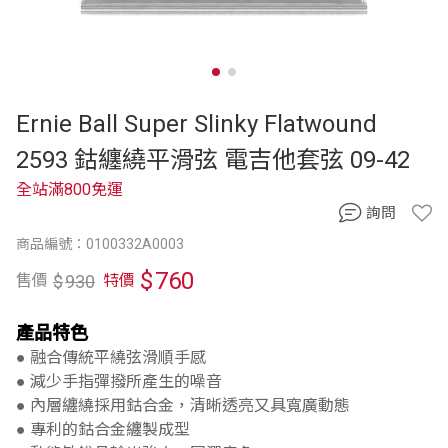
Ernie Ball Super Slinky Flatwound
2593 鈷纏繞平滑弦 電吉他套弦 09-42
全站滿800免運
詢問
商品編號：0100332A0003
$
760
$
930
售價
特價
產品特色
● 融合傳統平繞弦滑順手感
● 減少手指彈撥所產生的噪音
● 內層纏繞採用鈷合金，清晰透亮又具寬廣動態
● 專利的鈷合金纏製成型