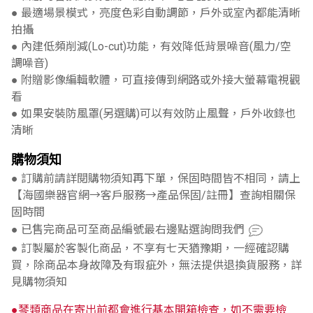
● 最適場景模式，亮度色彩自動調節，戶外或室內都能清晰
拍攝
● 內建低頻削減(Lo-cut)功能，有效降低背景噪音(風力/空
調噪音)
● 附贈影像編輯軟體，可直接傳到網路或外接大螢幕電視觀
看
● 如果安裝防風罩(另選購)可以有效防止風聲，戶外收錄也
清晰
購物須知
● 訂購前請詳閱購物須知再下單，保固時間皆不相同，請上
【海國樂器官網→客戶服務→產品保固/註冊】查詢相關保
固時間
● 已售完商品可至商品編號最右邊點選詢問我們
● 訂製屬於客製化商品，不享有七天猶豫期，一經確認購
買，除商品本身故障及有瑕疵外，無法提供退換貨服務，詳
見購物須知
●琴類商品在寄出前都會進行基本開箱檢查，如不需要檢