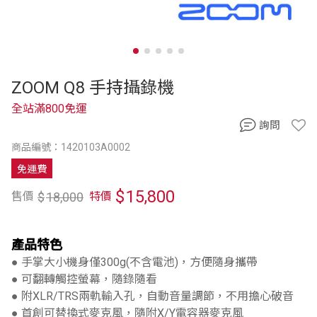
ZOOM Q8 手持攝錄機
全站滿800免運
詢問
商品編號：1420103A0002
免運費
$
15,800
$
18,000
售價
特價
產品特色
● 手掌大小機身僅300g(不含電池)，方便隨身攜帶
● 可翻轉觸控螢幕，隨錄隨看
● 附XLR/TRS兩軌輸入孔，自動音量調節，不用擔心破音
● 首創可替換式麥克風，隨附X/Y電容器麥克風