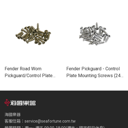
(12) 螺絲 (共二色)
String Tree Mounting
Screws 螺絲
Fender Road Worn
Fender Pickguard - Control
Pickguard/Control Plate
Plate Mounting Screws (24)
Screws (24) 螺絲
螺絲 (共二色)
海國樂器
客服信箱：
service@seafortune.com.tw