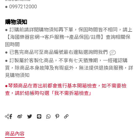
● 0997212000
購物須知
● 訂購前請詳閱購物須知再下單，保固時間皆不相同，請上
【海國樂器官網→客戶服務→產品保固/註冊】查詢相關保
固時間
● 已售完商品可至商品編號最右邊點選詢問我們
● 訂製屬於客製化商品，不享有七天猶豫期，一經確認購
買，除商品本身故障及有瑕疵外，無法提供退換貨服務，詳
見購物須知
●琴類商品在寄出前都會進行基本開箱檢查，如不需要檢
查，請於結帳時勾選「我不需拆箱檢查」
商品內容