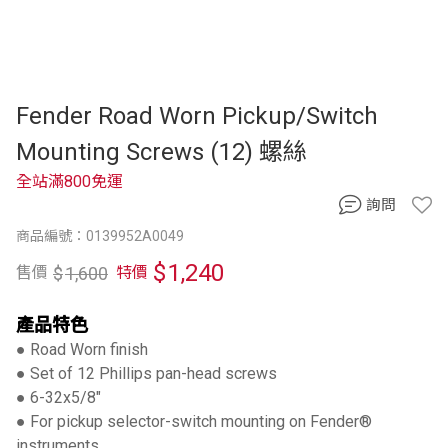
Fender Road Worn Pickup/Switch
Mounting Screws (12) 螺絲
全站滿800免運
詢問
商品編號：0139952A0049
$
1,240
$
1,600
售價
特價
產品特色
● Road Worn finish
● Set of 12 Phillips pan-head screws
● 6-32x5/8"
● For pickup selector-switch mounting on Fender®
instruments