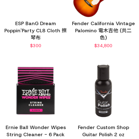
ESP BanG Dream
Fender California Vintage
Poppin'Party CL8 Cloth 擦
Palomino 電木吉他 (共二
琴布
色)
$
300
$
34,800
Ernie Ball Wonder Wipes
Fender Custom Shop
String Cleaner - 6 Pack
Guitar Polish 2 oz