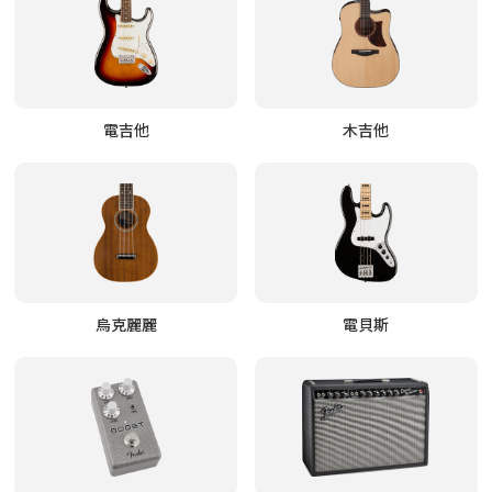
電吉他
木吉他
烏克麗麗
電貝斯