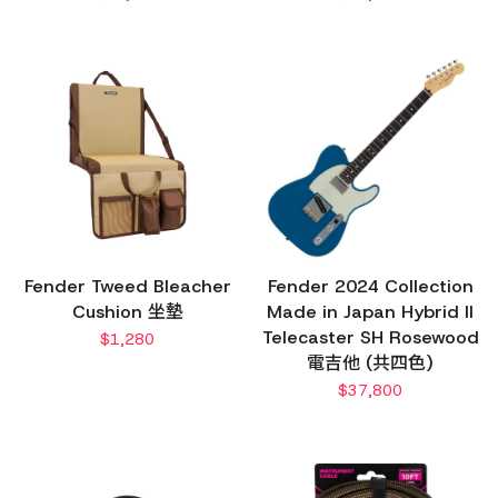
Fender Tweed Bleacher
Fender 2024 Collection
Cushion 坐墊
Made in Japan Hybrid II
Telecaster SH Rosewood
$
1,280
電吉他 (共四色)
$
37,800