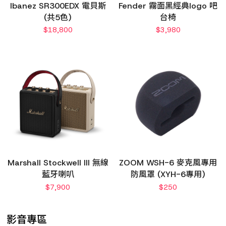
Ibanez SR300EDX 電貝斯
Fender 霧面黑經典logo 吧
(共5色)
台椅
$
18,800
$
3,980
Marshall Stockwell III 無線
ZOOM WSH-6 麥克風專用
藍牙喇叭
防風罩 (XYH-6專用)
$
7,900
$
250
影音專區