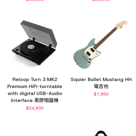
Reloop Turn 3 MK2
Squier Bullet Mustang HH
Premium HiFi-turntable
電吉他
with digital USB-Audio
$
7,980
Interface 黑膠唱盤機
$
24,800