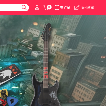
0
查訂單
填付款單