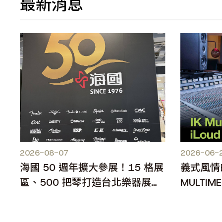
最新消息
2026-08-07
2026-06-
海國 50 週年擴大參展！15 格展
義式風情
區、500 把琴打造台北樂器展人
MULTIME
氣焦點
MKII