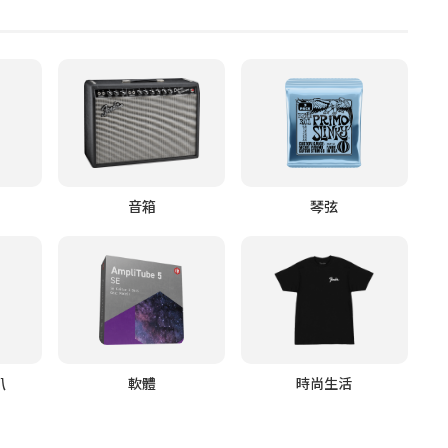
音箱
琴弦
叭
軟體
時尚生活