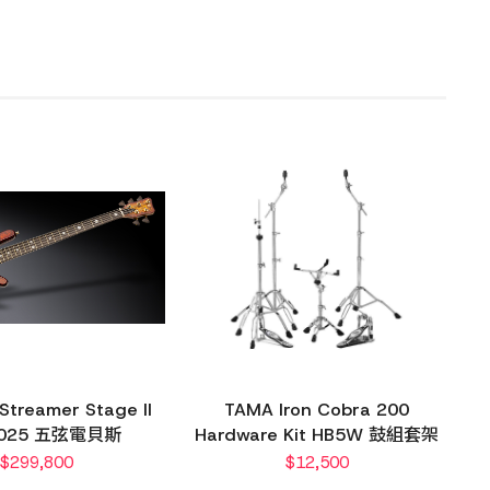
Streamer Stage II
TAMA Iron Cobra 200
2025 五弦電貝斯
Hardware Kit HB5W 鼓組套架
$
299,800
$
12,500