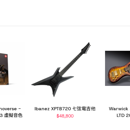
noverse -
Ibanez XPTB720 七弦電吉他
Warwick 
YF3 虛擬音色
LTD 
$
48,800