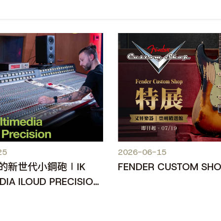
25
2026-06-15
的新世代小鋼砲∣IK
FENDER CUSTOM SH
DIA ILOUD PRECISION