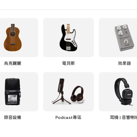
烏克麗麗
電貝斯
效果器
錄音設備
Podcast專區
耳機 | 音響喇