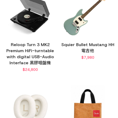
Reloop Turn 3 MK2
Squier Bullet Mustang HH
Premium HiFi-turntable
電吉他
with digital USB-Audio
$
7,980
Interface 黑膠唱盤機
$
24,800