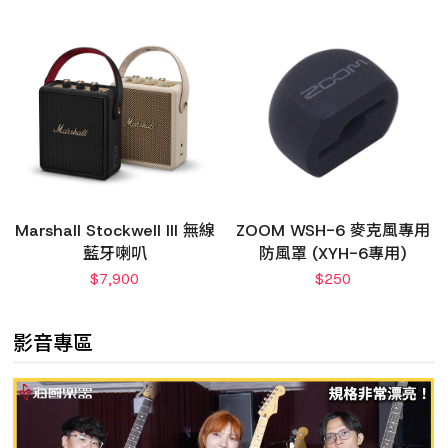
Marshall Stockwell III 無線
ZOOM WSH-6 麥克風專用
藍牙喇叭
防風罩 (XYH-6專用)
$
7,900
$
250
影音專區