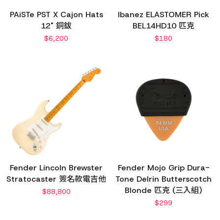
PAiSTe PST X Cajon Hats
Ibanez ELASTOMER Pick
12" 銅鈸
BEL14HD10 匹克
$
6,200
$
180
Fender Lincoln Brewster
Fender Mojo Grip Dura-
Stratocaster 簽名款電吉他
Tone Delrin Butterscotch
Blonde 匹克 (三入組)
$
88,800
$
299