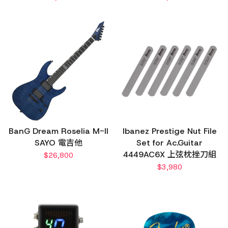
BanG Dream Roselia M-II
Ibanez Prestige Nut File
SAYO 電吉他
Set for Ac.Guitar
4449AC6X 上弦枕挫刀組
$
26,800
$
3,980