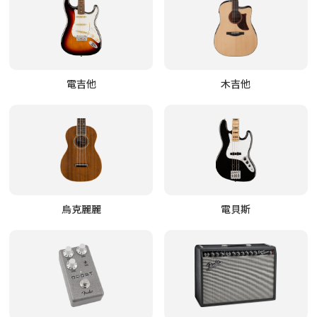
電吉他
木吉他
烏克麗麗
電貝斯