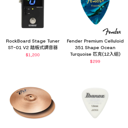
RockBoard Stage Tuner
Fender Premium Celluloid
ST-01 V2 踏板式調音器
351 Shape Ocean
Turquoise 匹克(12入組)
$
1,200
$
299