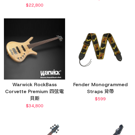
$
22,800
Warwick RockBass
Fender Monogrammed
Corvette Premium 四弦電
Straps 背帶
貝斯
$
599
$
34,800