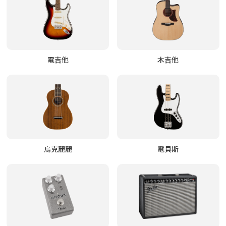
電吉他
木吉他
烏克麗麗
電貝斯