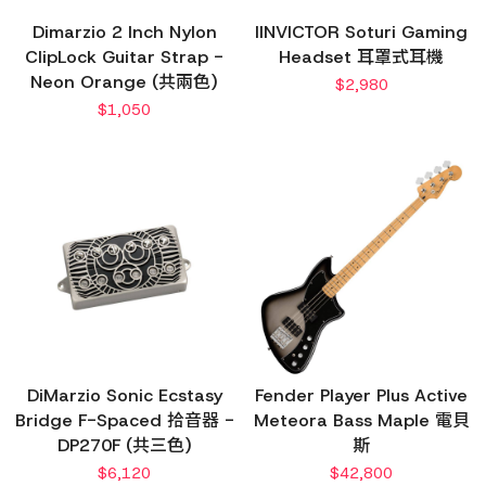
Dimarzio 2 Inch Nylon
IINVICTOR Soturi Gaming
ClipLock Guitar Strap -
Headset 耳罩式耳機
Neon Orange (共兩色)
$
2,980
$
1,050
DiMarzio Sonic Ecstasy
Fender Player Plus Active
Bridge F-Spaced 拾音器 -
Meteora Bass Maple 電貝
DP270F (共三色)
斯
$
6,120
$
42,800