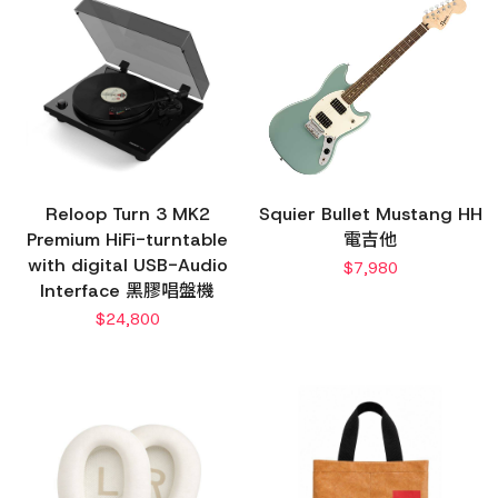
Reloop Turn 3 MK2
Squier Bullet Mustang HH
Premium HiFi-turntable
電吉他
with digital USB-Audio
$
7,980
Interface 黑膠唱盤機
$
24,800