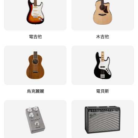
電吉他
木吉他
烏克麗麗
電貝斯