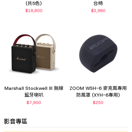
(共5色)
台椅
$
18,800
$
3,980
Marshall Stockwell III 無線
ZOOM WSH-6 麥克風專用
藍牙喇叭
防風罩 (XYH-6專用)
$
7,900
$
250
影音專區