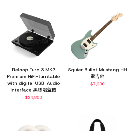
Reloop Turn 3 MK2
Squier Bullet Mustang HH
Premium HiFi-turntable
電吉他
with digital USB-Audio
$
7,980
Interface 黑膠唱盤機
$
24,800