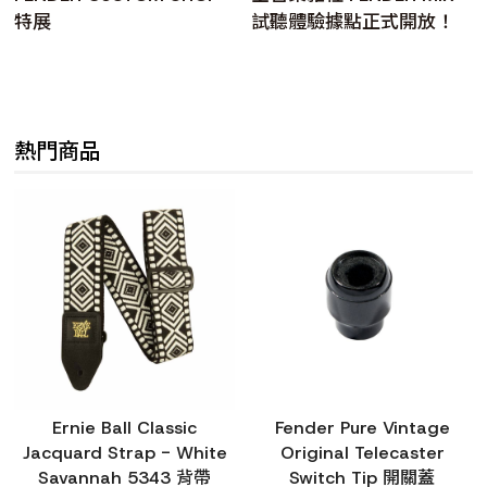
特展
試聽體驗據點正式開放！
熱門商品
Ernie Ball Classic
Fender Pure Vintage
Jacquard Strap - White
Original Telecaster
Savannah 5343 背帶
Switch Tip 開關蓋