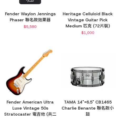
Fender Waylon Jennings
Heritage Celluloid Black
Phaser 聯名款效果器
Vintage Guitar Pick
Medium 匹克 (72片裝)
$
5,580
$
1,000
Fender American Ultra
TAMA 14"×6.5" CB1465
Luxe Vintage 50s
Charlie Benante 聯名款小
Stratocaster 電吉他 (共二
鼓