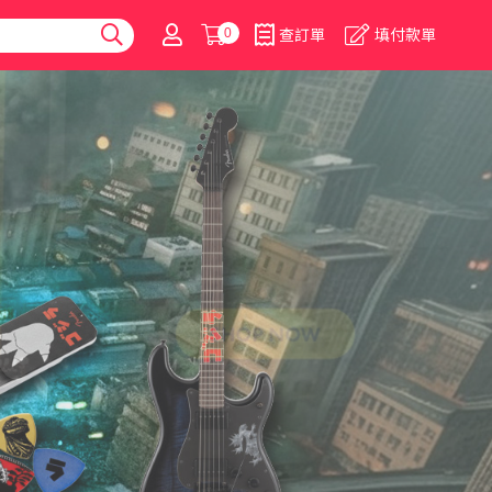
0
查訂單
填付款單