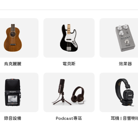
烏克麗麗
電貝斯
效果器
錄音設備
Podcast專區
耳機 | 音響喇