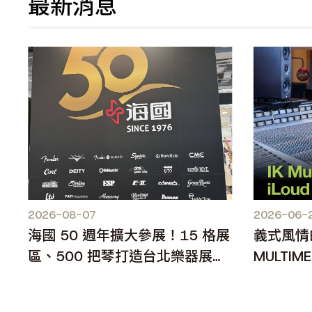
最新消息
2026-08-07
2026-06-
海國 50 週年擴大參展！15 格展
義式風情
區、500 把琴打造台北樂器展人
MULTIME
氣焦點
MKII