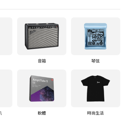
音箱
琴弦
叭
軟體
時尚生活