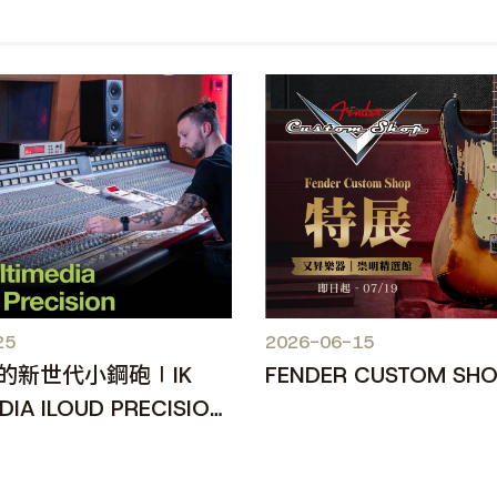
25
2026-06-15
的新世代小鋼砲∣IK
FENDER CUSTOM SH
DIA ILOUD PRECISION