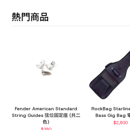
熱門商品
Fender American Standard
RockBag Starline
String Guides 弦位固定座 (共二
Bass Gig Ba
色)
$
2,800
$
380