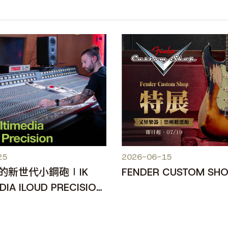
25
2026-06-15
的新世代小鋼砲∣IK
FENDER CUSTOM SH
DIA ILOUD PRECISION