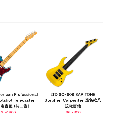
rican Professional
LTD SC-608 BARITONE
Hotshot Telecaster
Stephen Carpenter 簽名款八
e 電吉他 (共二色)
弦電吉他
$
52,800
$
65,800