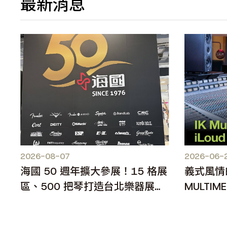
最新消息
2026-08-07
2026-06-
海國 50 週年擴大參展！15 格展
義式風情
區、500 把琴打造台北樂器展人
MULTIME
氣焦點
MKII