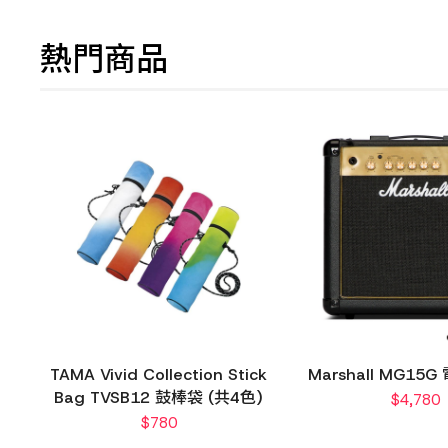
熱門商品
TAMA Vivid Collection Stick
Marshall MG15
Bag TVSB12 鼓棒袋 (共4色)
$
4,780
$
780