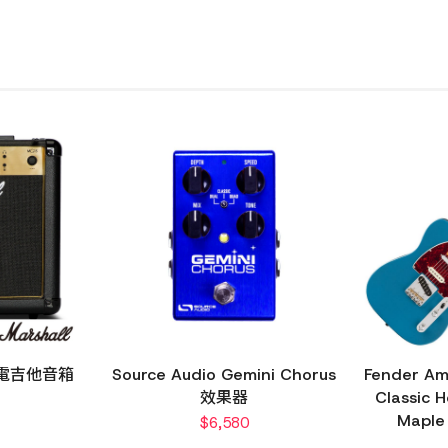
G 電吉他音箱
Source Audio Gemini Chorus
Fender Ame
效果器
Classic 
Mapl
$
6,580