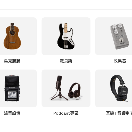
烏克麗麗
電貝斯
效果器
錄音設備
Podcast專區
耳機 | 音響喇