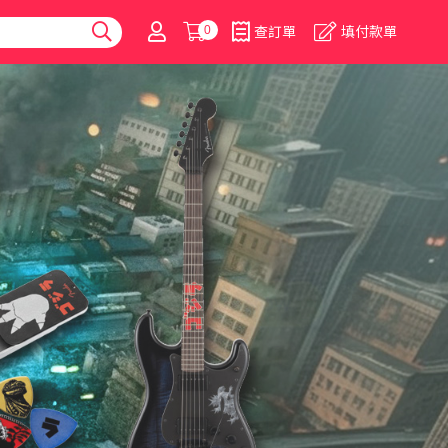
0
查訂單
填付款單