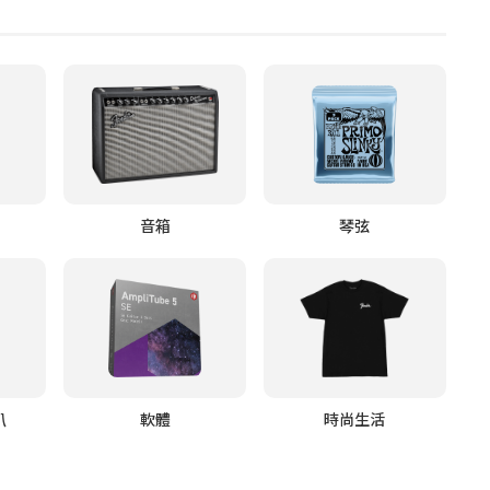
音箱
琴弦
叭
軟體
時尚生活