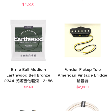
$
4,510
Ernie Ball Medium
Fender Pickup Tele
Earthwood Bell Bronze
American Vintage Bridge
2344 民謠吉他套弦 13-56
拾音器
$
540
$
2,880