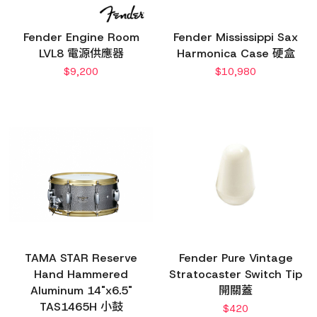
Fender Engine Room
Fender Mississippi Sax
LVL8 電源供應器
Harmonica Case 硬盒
$
9,200
$
10,980
TAMA STAR Reserve
Fender Pure Vintage
Hand Hammered
Stratocaster Switch Tip
Aluminum 14"x6.5"
開關蓋
TAS1465H 小鼓
$
420