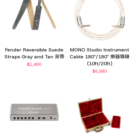
Fender Reversible Suede
MONO Studio Instrument
Straps Gray and Tan 背帶
Cable 180°/180° 樂器導線
(10ft/20ft)
$
1,480
$
6,980