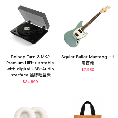
Reloop Turn 3 MK2
Squier Bullet Mustang HH
Premium HiFi-turntable
電吉他
with digital USB-Audio
$
7,980
Interface 黑膠唱盤機
$
24,800