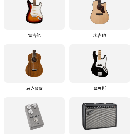
電吉他
木吉他
烏克麗麗
電貝斯