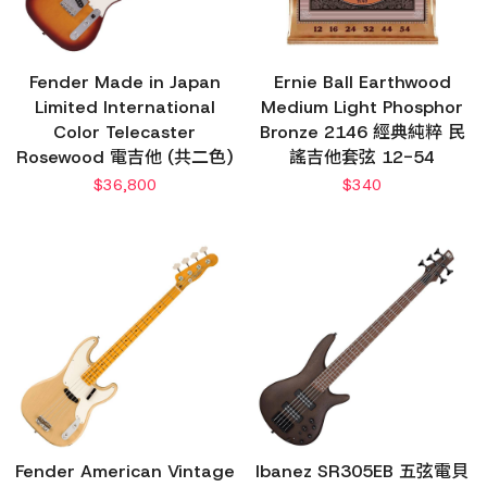
Fender Made in Japan
Ernie Ball Earthwood
Limited International
Medium Light Phosphor
Color Telecaster
Bronze 2146 經典純粹 民
Rosewood 電吉他 (共二色)
謠吉他套弦 12-54
$
36,800
$
340
Fender American Vintage
Ibanez SR305EB 五弦電貝