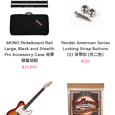
MONO Pedalboard Rail
Fender American Series
Large, Black and Stealth
Locking Strap Buttons
Pro Accessory Case 效果
(2) 背帶扣 (共二色)
器盤袋組
$
230
$
10,800