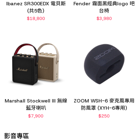
Ibanez SR300EDX 電貝斯
Fender 霧面黑經典logo 吧
(共5色)
台椅
$
18,800
$
3,980
Marshall Stockwell III 無線
ZOOM WSH-6 麥克風專用
藍牙喇叭
防風罩 (XYH-6專用)
$
7,900
$
250
影音專區