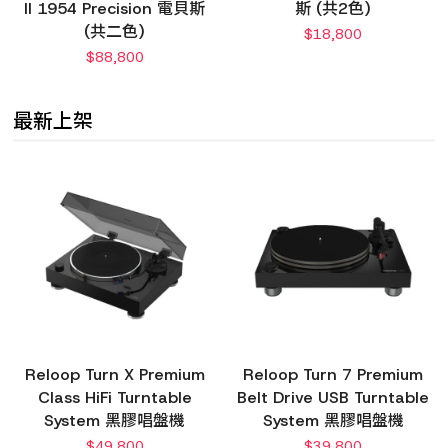
II 1954 Precision 電貝斯
斯 (共2色)
(共二色)
$
18,800
$
88,800
最新上架
Reloop Turn X Premium
Reloop Turn 7 Premium
Class HiFi Turntable
Belt Drive USB Turntable
System 黑膠唱盤機
System 黑膠唱盤機
$
49,800
$
39,800