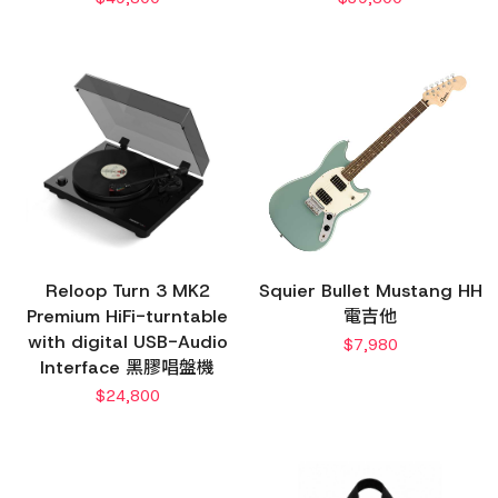
Reloop Turn 3 MK2
Squier Bullet Mustang HH
Premium HiFi-turntable
電吉他
with digital USB-Audio
$
7,980
Interface 黑膠唱盤機
$
24,800