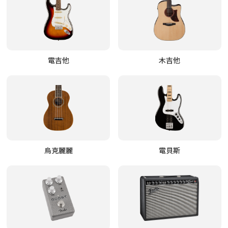
電吉他
木吉他
烏克麗麗
電貝斯