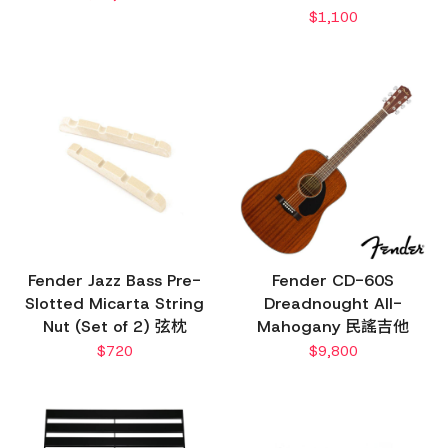
$
1,100
Fender Jazz Bass Pre-
Fender CD-60S
Slotted Micarta String
Dreadnought All-
Nut (Set of 2) 弦枕
Mahogany 民謠吉他
$
720
$
9,800