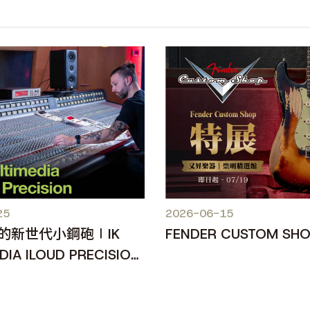
25
2026-06-15
的新世代小鋼砲∣IK
FENDER CUSTOM SH
DIA ILOUD PRECISION