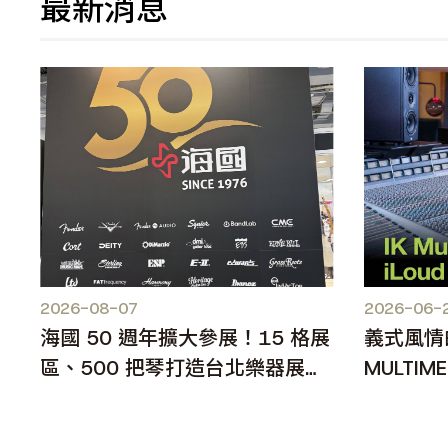
最新消息
2026-08-07
2026-06-
海國 50 週年擴大參展！15 格展
義式風情
區、500 把琴打造台北樂器展人
MULTIME
氣焦點
MKII