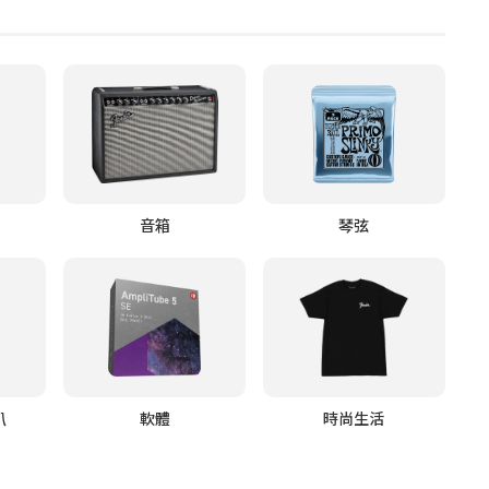
音箱
琴弦
叭
軟體
時尚生活