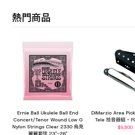
熱門商品
Ernie Ball Ukulele Ball End
DiMarzio Area Pick
Concert/Tenor Wound Low G
Tele 拾音器組 - F
Nylon Strings Clear 2330 烏克
$
9,800
麗麗套弦 23"-26"