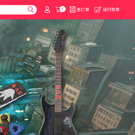
0
查訂單
填付款單