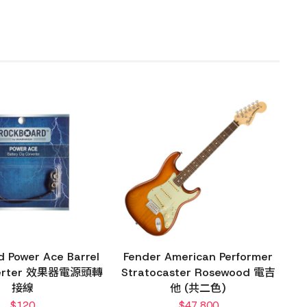
 Power Ace Barrel
Fender American Performer
nverter 效果器電源頭轉
Stratocaster Rosewood 電吉
接線
他 (共二色)
$
120
$
47,800