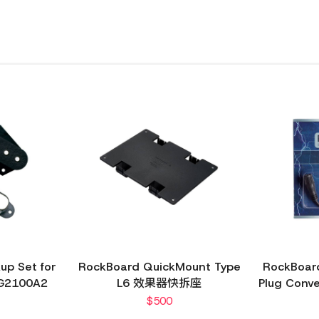
up Set for
RockBoard QuickMount Type
RockBoard
G2100A2
L6 效果器快拆座
Plug Co
$
500