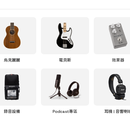
烏克麗麗
電貝斯
效果器
錄音設備
Podcast專區
耳機 | 音響喇