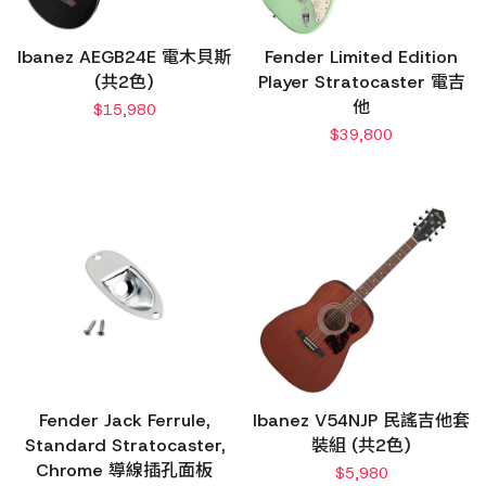
Ibanez AEGB24E 電木貝斯
Fender Limited Edition
(共2色)
Player Stratocaster 電吉
他
$
15,980
$
39,800
Fender Jack Ferrule,
Ibanez V54NJP 民謠吉他套
Standard Stratocaster,
裝組 (共2色)
Chrome 導線插孔面板
$
5,980