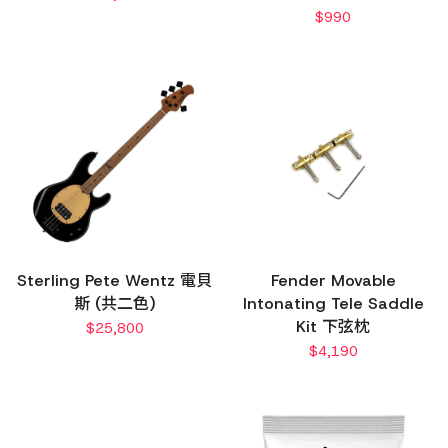
$
990
Sterling Pete Wentz 電貝
Fender Movable
斯 (共二色)
Intonating Tele Saddle
Kit 下弦枕
$
25,800
$
4,190