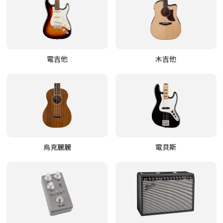
電吉他
木吉他
烏克麗麗
電貝斯