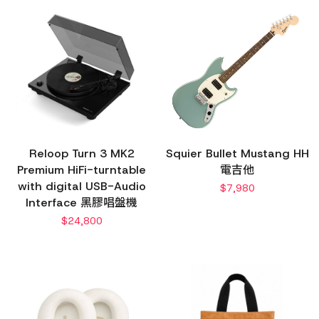
Reloop Turn 3 MK2
Squier Bullet Mustang HH
Premium HiFi-turntable
電吉他
with digital USB-Audio
$
7,980
Interface 黑膠唱盤機
$
24,800