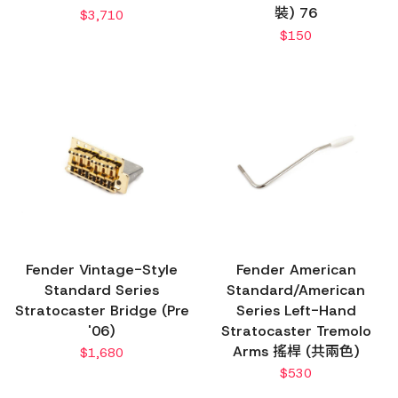
裝) 76
$
3,710
$
150
Fender Vintage-Style
Fender American
Standard Series
Standard/American
Stratocaster Bridge (Pre
Series Left-Hand
'06)
Stratocaster Tremolo
Arms 搖桿 (共兩色)
$
1,680
$
530