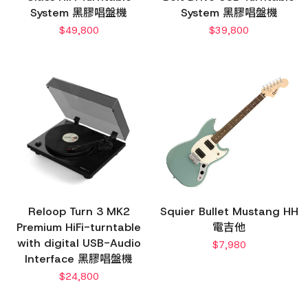
System 黑膠唱盤機
System 黑膠唱盤機
$
49,800
$
39,800
Reloop Turn 3 MK2
Squier Bullet Mustang HH
Premium HiFi-turntable
電吉他
with digital USB-Audio
$
7,980
Interface 黑膠唱盤機
$
24,800