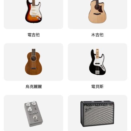
電吉他
木吉他
烏克麗麗
電貝斯