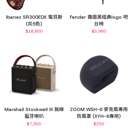
Ibanez SR300EDX 電貝斯
Fender 霧面黑經典logo 吧
(共5色)
台椅
$
18,800
$
3,980
Marshall Stockwell III 無線
ZOOM WSH-6 麥克風專用
藍牙喇叭
防風罩 (XYH-6專用)
$
7,900
$
250