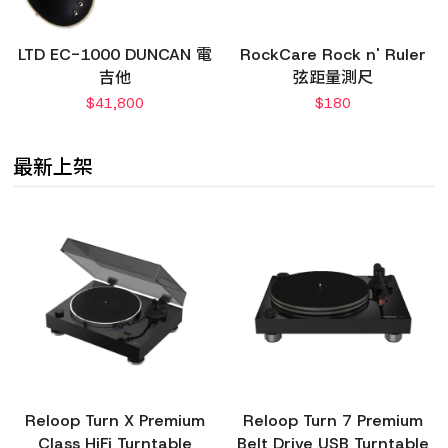
LTD EC-1000 DUNCAN 電
RockCare Rock n' Ruler
吉他
弦距量測尺
$
41,800
$
180
最新上架
Reloop Turn X Premium
Reloop Turn 7 Premium
Class HiFi Turntable
Belt Drive USB Turntable