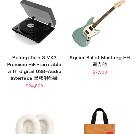
Reloop Turn 3 MK2
Squier Bullet Mustang HH
Premium HiFi-turntable
電吉他
with digital USB-Audio
$
7,980
Interface 黑膠唱盤機
$
24,800