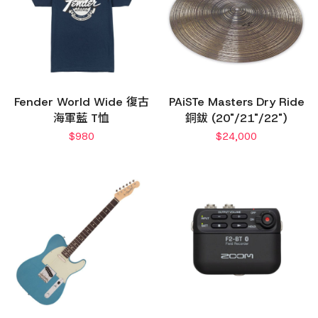
Fender World Wide 復古
PAiSTe Masters Dry Ride
海軍藍 T恤
銅鈸 (20"/21"/22")
$
980
$
24,000