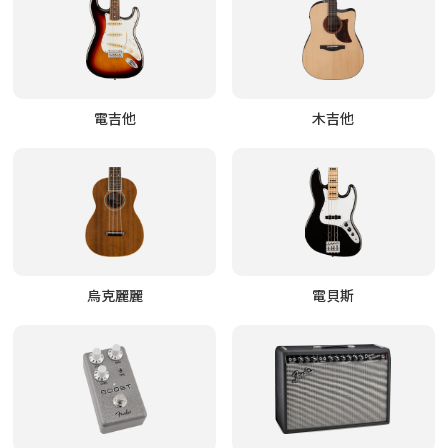
電吉他
木吉他
烏克麗麗
電貝斯