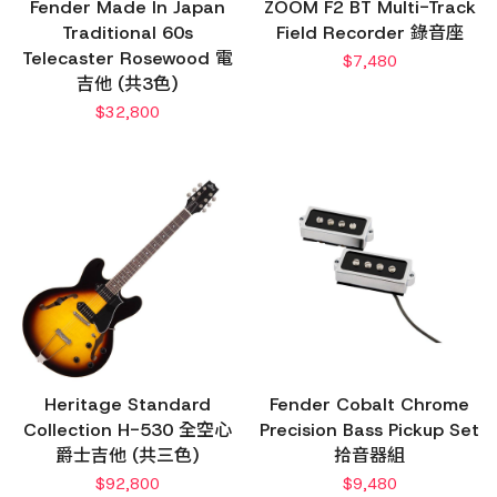
Fender Made In Japan
ZOOM F2 BT Multi-Track
Traditional 60s
Field Recorder 錄音座
Telecaster Rosewood 電
$
7,480
吉他 (共3色)
$
32,800
Heritage Standard
Fender Cobalt Chrome
Collection H-530 全空心
Precision Bass Pickup Set
爵士吉他 (共三色)
拾音器組
$
92,800
$
9,480