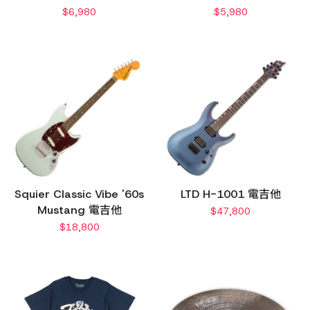
$
6,980
$
5,980
Squier Classic Vibe '60s
LTD H-1001 電吉他
Mustang 電吉他
$
47,800
$
18,800