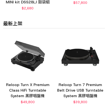
MINI kit DSS28LJ 鼓袋組
$
57,800
$
2,680
最新上架
Reloop Turn X Premium
Reloop Turn 7 Premium
Class HiFi Turntable
Belt Drive USB Turntable
System 黑膠唱盤機
System 黑膠唱盤機
$
49,800
$
39,800