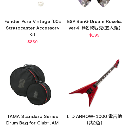
Fender Pure Vintage '60s
ESP BanG Dream Roselia
Stratocaster Accessory
ver.4 聯名款匹克(五入組)
Kit
$
199
$
830
TAMA Standard Series
LTD ARROW-1000 電吉他
Drum Bag for Club-JAM
(共2色)