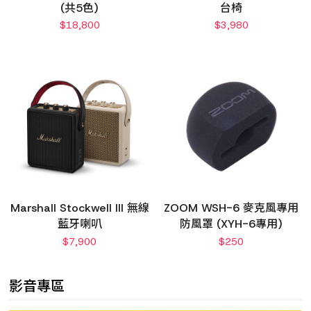
(共5色)
台椅
$
18,800
$
3,980
Marshall Stockwell III 無線
ZOOM WSH-6 麥克風專用
藍牙喇叭
防風罩 (XYH-6專用)
$
7,900
$
250
影音專區