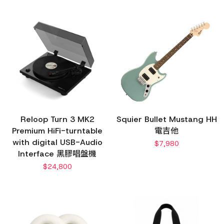
Reloop Turn 3 MK2
Squier Bullet Mustang HH
Premium HiFi-turntable
電吉他
with digital USB-Audio
$
7,980
Interface 黑膠唱盤機
$
24,800