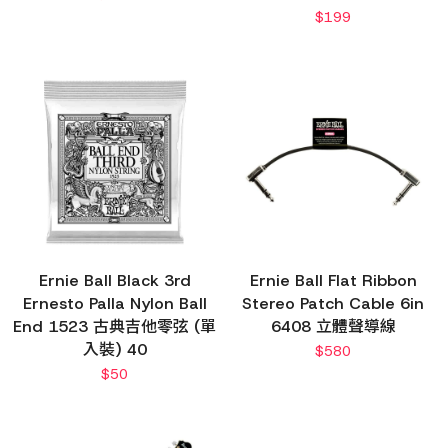
$
199
Ernie Ball Black 3rd
Ernie Ball Flat Ribbon
Ernesto Palla Nylon Ball
Stereo Patch Cable 6in
End 1523 古典吉他零弦 (單
6408 立體聲導線
入裝) 40
$
580
$
50