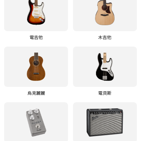
電吉他
木吉他
烏克麗麗
電貝斯