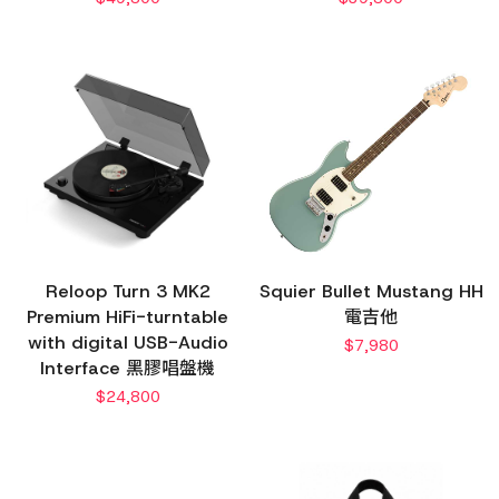
Reloop Turn 3 MK2
Squier Bullet Mustang HH
Premium HiFi-turntable
電吉他
with digital USB-Audio
$
7,980
Interface 黑膠唱盤機
$
24,800