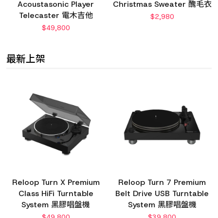
Acoustasonic Player
Christmas Sweater 醜毛衣
Telecaster 電木吉他
$
2,980
$
49,800
最新上架
Reloop Turn X Premium
Reloop Turn 7 Premium
Class HiFi Turntable
Belt Drive USB Turntable
System 黑膠唱盤機
System 黑膠唱盤機
$
49,800
$
39,800