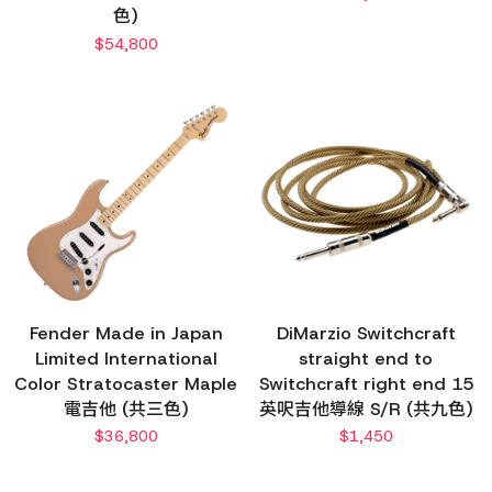
色)
$
54,800
Fender Made in Japan
DiMarzio Switchcraft
Limited International
straight end to
Color Stratocaster Maple
Switchcraft right end 15
電吉他 (共三色)
英呎吉他導線 S/R (共九色)
$
36,800
$
1,450