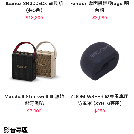
Ibanez SR300EDX 電貝斯
Fender 霧面黑經典logo 吧
(共5色)
台椅
$
18,800
$
3,980
Marshall Stockwell III 無線
ZOOM WSH-6 麥克風專用
藍牙喇叭
防風罩 (XYH-6專用)
$
7,900
$
250
影音專區