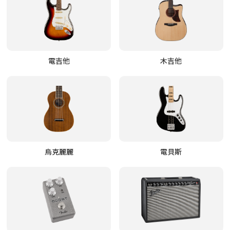
電吉他
木吉他
烏克麗麗
電貝斯