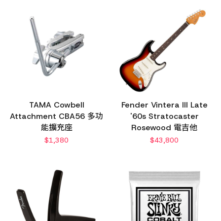
TAMA Cowbell
Fender Vintera III Late
Attachment CBA56 多功
'60s Stratocaster
能擴充座
Rosewood 電吉他
$
1,380
$
43,800