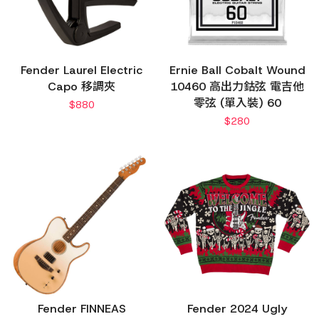
Fender Laurel Electric
Ernie Ball Cobalt Wound
Capo 移調夾
10460 高出力鈷弦 電吉他
零弦 (單入裝) 60
$
880
$
280
Fender FINNEAS
Fender 2024 Ugly