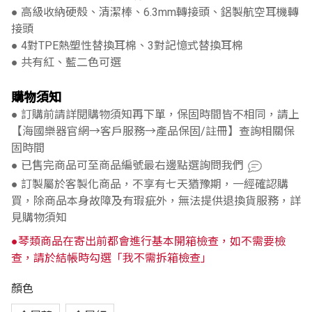
● 高級收納硬殼、清潔棒、6.3mm轉接頭、鋁製航空耳機轉
接頭
● 4對TPE熱塑性替換耳棉、3對記憶式替換耳棉
● 共有紅、藍二色可選
購物須知
● 訂購前請詳閱購物須知再下單，保固時間皆不相同，請上
【海國樂器官網→客戶服務→產品保固/註冊】查詢相關保
固時間
● 已售完商品可至商品編號最右邊點選詢問我們
● 訂製屬於客製化商品，不享有七天猶豫期，一經確認購
買，除商品本身故障及有瑕疵外，無法提供退換貨服務，詳
見購物須知
●琴類商品在寄出前都會進行基本開箱檢查，如不需要檢
查，請於結帳時勾選「我不需拆箱檢查」
顏色