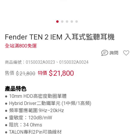
Fender TEN 2 IEM 入耳式監聽耳機
全站滿800免運
詢問
商品編號：0150032A0023、0150032A0024
$
21,800
$
21,800
售價
特價
產品特色
● 10mm HDD高密度動圈單體
● Hybrid Driver二動鐵單元 (1中頻/1高頻)
● 頻率響應範圍.9Hz–20kHz
● 靈敏度：120dB/mW
● 阻抗：34 Ohms
● TALON專利2Pin可換線材