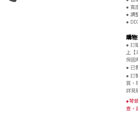
● 寬
● 調
● DD
購物
● 
上【
保固
● 
● 
買，
詳見
●琴
查，