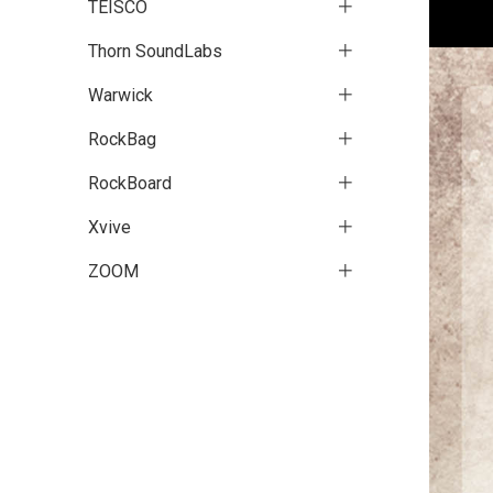
TEISCO
Thorn SoundLabs
Warwick
RockBag
RockBoard
Xvive
ZOOM