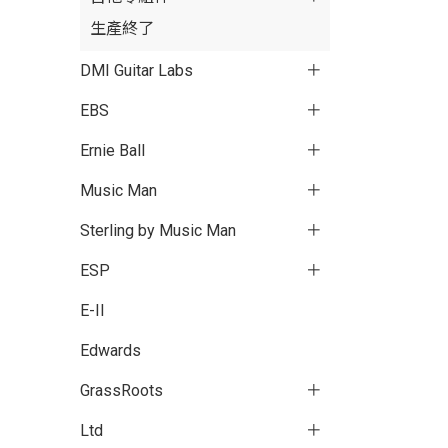
生產終了
DMI Guitar Labs
EBS
Ernie Ball
Music Man
Sterling by Music Man
ESP
E-II
Edwards
GrassRoots
Ltd