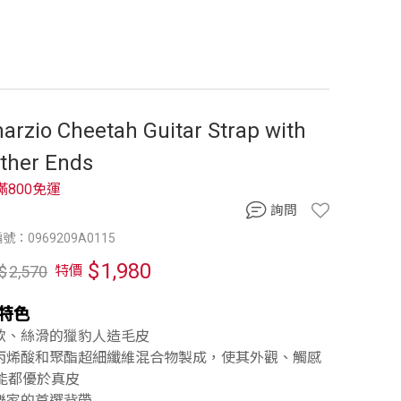
arzio Cheetah Guitar Strap with
ther Ends
滿800免運
詢問
號：0969209A0115
$
1,980
$
2,570
特價
特色
柔軟、絲滑的獵豹人造毛皮
由丙烯酸和聚酯超細纖維混合物製成，使其外觀、觸感
能都優於真皮
音樂家的首選背帶