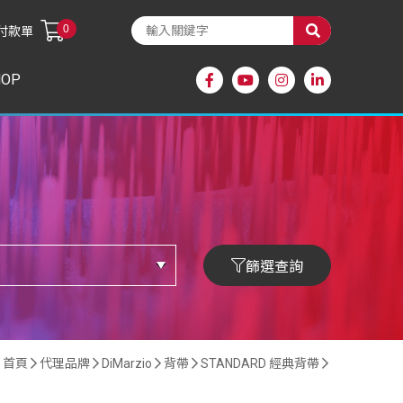
0
付款單
HOP
篩選查詢
首頁
代理品牌
DiMarzio
背帶
STANDARD 經典背帶