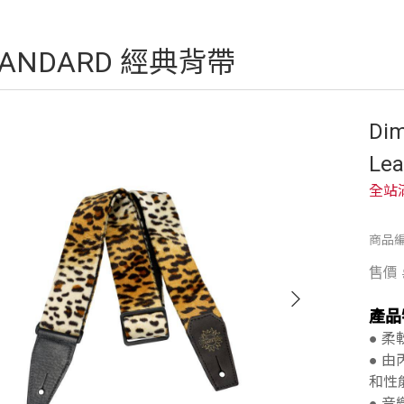
TANDARD 經典背帶
Dim
Lea
全站
商品編
售價
產品
● 
● 
和性
● 