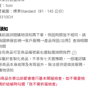
度：5cm
整範圍：標準Standard（81 - 145 公分）
3310CH
須知
訂購前請詳閱購物須知再下單，保固時間皆不相同，請
海國樂器官網→客戶服務→產品保固/註冊】查詢相關
時間
已售完商品可至商品編號最右邊點選詢問我們
訂製屬於客製化商品，不享有七天猶豫期，一經確認購
除商品本身故障及有瑕疵外，無法提供退換貨服務，
購物須知
類商品在寄出前都會進行基本開箱檢查，如不需要檢
請於結帳時勾選「我不需拆箱檢查」