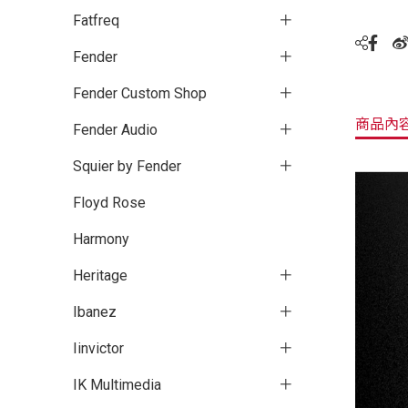
Fatfreq
Fender
Fender Custom Shop
商品內
Fender Audio
Squier by Fender
Floyd Rose
Harmony
Heritage
Ibanez
Iinvictor
IK Multimedia