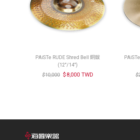
PAiSTe RUDE Shred Bell 銅鈸
PAiSTe
(12"/14")
$
8,000 TWD
$
10,000
$