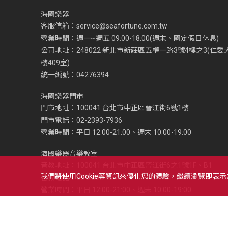
海國樂器
客服信箱：
service@seafortune.com.tw
營業時間：週一~週五 09:00-18:00(週末、國定假日休息)
公司地址：248022 新北市新莊區五權一路3號4樓之3(仁愛
樓409室)
統一編號：04276394
海國樂器門市
門市地址：100041 台北市中正區晉江街6號1樓
門市電話：02-2393-7936
營業時間：平日 12:00-21:00、週末 10:00-19:00
海國樂器音樂教室
音教地址：100041 台北市中正區晉江街6之1號1F、B1
我們將使用cookie等資訊來優化您的體驗，繼續瀏覽即表
音教電話：02-2393-1279
營業時間：平日 12:00-21:00、週末 10:00-19:00