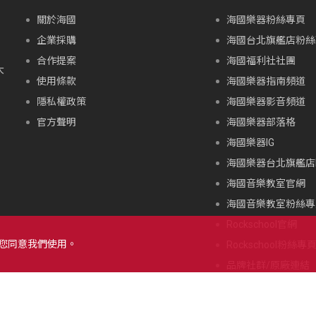
關於海國
海國樂器粉絲專頁
企業採購
海國台北旗艦店粉絲
合作提案
海國福利社社團
大
使用條款
海國樂器指南頻道
隱私權政策
海國樂器影音頻道
官方聲明
海國樂器部落格
海國樂器IG
海國樂器台北旗艦店I
海國音樂教室官網
海國音樂教室粉絲專
Rockschool官網
示您同意我們使用。
Rockschool粉絲專
品牌社群/原廠連結
北海道朝里川温泉滑