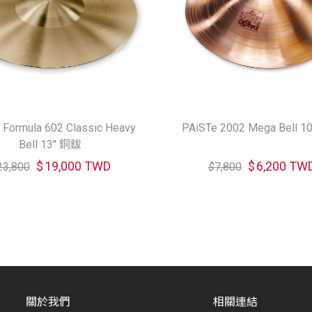
 Formula 602 Classic Heavy
PAiSTe 2002 Mega Bell 
Bell 13" 銅鈸
$
19,000 TWD
$
6,200 TW
23,800
$
7,800
關於我們
相關連結