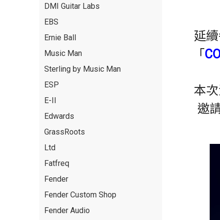
DMI Guitar Labs
EBS
延續
Ernie Ball
「
C
Music Man
Sterling by Music Man
ESP
本次
E-II
邀
Edwards
GrassRoots
Ltd
Fatfreq
Fender
Fender Custom Shop
Fender Audio