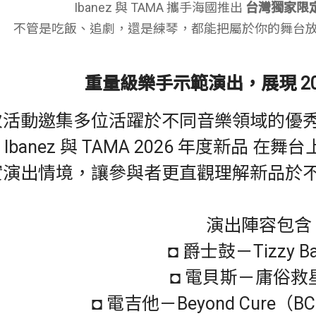
Ibanez 與 TAMA 攜手海國推出
台灣獨家限
不管是吃飯、追劇，還是練琴，都能把屬於你的舞台
重量級樂手示範演出，展現 20
次活動邀集多位活躍於不同音樂領域的優
 Ibanez 與 TAMA 2026 年度新品
實演出情境，讓參與者更直觀理解新品於
演出陣容包含
◘ 爵士鼓－Tizzy B
◘ 電貝斯－庸俗救
◘ 電吉他－Beyond Cure