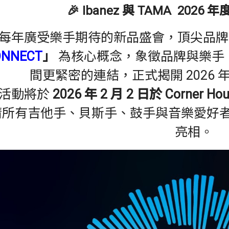
🎉
Ibanez 與 TAMA 202
每年廣受樂手期待的新品盛會，頂尖品
ONNECT
」
為核心概念，象徵品牌與樂手
間更緊密的連結，正式揭開 2026
活動將於
2026 年 2 月 2 日於 Corner
請所有吉他手、貝斯手、鼓手與音樂愛好
亮相。