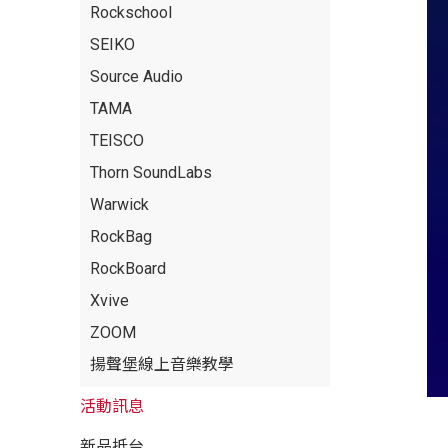
Rockschool
SEIKO
Source Audio
TAMA
TEISCO
Thorn SoundLabs
Warwick
RockBag
RockBoard
Xvive
ZOOM
揚聲堡線上音樂教學
活動訊息
新品抵台