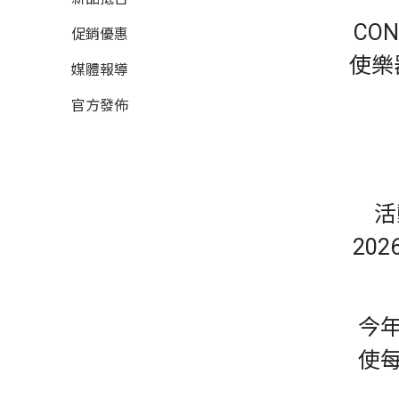
CO
促銷優惠
使樂
媒體報導
官方發佈
活
20
今
使每