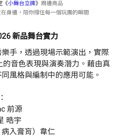
定
《
小舞台立牌
》
周邊商品
放在身邊，陪你撐住每一個玩團的瞬間
26 新品舞台實力
秀樂手，透過現場示範演出，實際
 在舞台上的音色表現與演奏潛力。藉由真
不同風格與編制中的應用可能。
：
ac 前源
星 晧宇
（BC 病入膏肓）韋仁