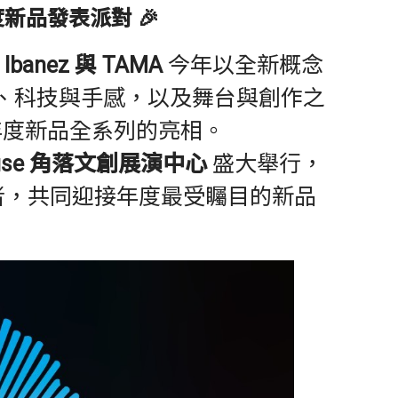
6 年度新品發表派對
🎉
牌
Ibanez 與 TAMA
今年以全新概念
、科技與手感，以及舞台與創作之
 年度新品全系列的亮相。
 House 角落文創展演中心
盛大舉行，
者，共同迎接年度最受矚目的新品