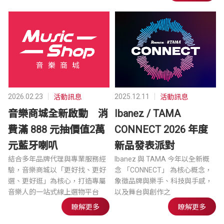
2026.02.23
2025.12.11
活動訊息
活動訊息
音樂商城全新啟動 消
Ibanez / TAMA
費滿 888 元抽價值2萬
CONNECT 2026 年度
元藍牙喇叭
新品發表派對
結合多年品牌代理與專業服務經
Ibanez 與 TAMA 今年以全新概
驗，音樂商城以「更好找、更好
念 「CONNECT」 為核心概念，
選、更好逛」為核心，打造專屬
象徵品牌與樂手、科技與手感，
音樂人的一站式線上選物平台
以及舞台與創作之
瞭解更多
瞭解更多