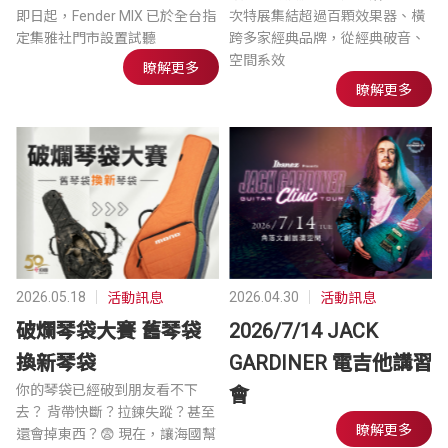
即日起，Fender MIX 已於全台指
次特展集結超過百顆效果器、橫
定集雅社門市設置試聽
跨多家經典品牌，從經典破音、
空間系效
瞭解更多
瞭解更多
2026.05.18
2026.04.30
活動訊息
活動訊息
破爛琴袋大賽 舊琴袋
2026/7/14 JACK
換新琴袋
GARDINER 電吉他講習
你的琴袋已經破到朋友看不下
會
去？ 背帶快斷？拉鍊失蹤？甚至
瞭解更多
還會掉東西？😨 現在，讓海國幫