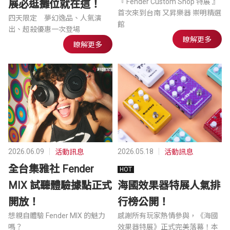
『 Fender Custom Shop 特展 』
展必逛攤位就在這！
首次來到台南 又昇樂器 崇明精選
四天限定 夢幻逸品、人氣演
館
出、超殺優惠一次登場
瞭解更多
瞭解更多
2026.06.09
2026.05.18
活動訊息
活動訊息
全台集雅社 Fender
MIX 試聽體驗據點正式
海國效果器特展人氣排
開放！
行榜公開！
想親自體驗 Fender MIX 的魅力
感謝所有玩家熱情參與，《海國
嗎？
效果器特展》正式完美落幕！本