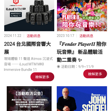
2024.11.22
2023.10.17
活動訊息
活動訊息
2024 台北國際音響大
『𝑭𝒆𝒏𝒅𝒆𝒓 𝑷𝒍𝒂𝒚𝒆𝒓𝑰𝑰 陪你
展
玩音樂』 新品體驗活
現場體驗 11 聲道 Atmos 沉浸式
動二重奏 ✨
音場 ── iLoud MTM MKII
☀ 活動日期：9/9~11/9
Immersive Bundle 11
瞭解更多
瞭解更多