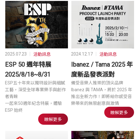
2025.07.23
2024.12.17
活動訊息
活動訊息
ESP 50 週年特展
Ibanez / Tama 2025 年
2025/8/18~8/31
度新品發表派對
ESP五十年來以獨特設計與細膩
備受音樂人推崇的頂尖品牌
工藝，深受全球專業樂手與創作
Ibanez 與 TAMA，將於 2025 年
者青睞
推出全新力作！即將給你感受音
一起來50週年紀念特展，體驗
樂帶來的無限創意與激情
ESP 始終
瞭解更多
瞭解更多