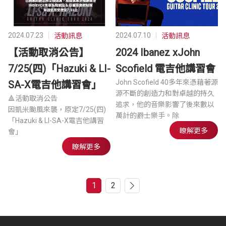
2024.07.23
2024.07.10
活動訊息
活動訊息
【活動取消公告】
2024 Ibanez xJohn
7/25(四)「Hazuki & LI-
Scofield 電吉他講習會
John Scofield 40多年來憑藉著源
SA-X電吉他講習會」
源不斷的創造力和對卓越的持久
🔺活動取消公告
追求，他的音樂影響了後來數以
因凱米颱風來襲，原定7/25(四)
萬計的爵士樂手。除
「Hazuki & LI-SA-X電吉他講習
瞭解更多
會」
瞭解更多
1
2