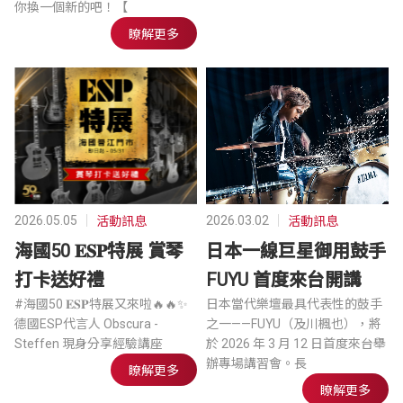
你換一個新的吧！ ​ 【
瞭解更多
2026.05.05
2026.03.02
活動訊息
活動訊息
海國50 𝐄𝐒𝐏特展 賞琴
日本一線巨星御用鼓手
打卡送好禮
FUYU 首度來台開講
#海國50 𝐄𝐒𝐏特展又來啦🔥🔥 ​ ✨
日本當代樂壇最具代表性的鼓手
德國ESP代言人 Obscura -
之一——FUYU（及川楓也），將
Steffen 現身分享經驗講座
於 2026 年 3 月 12 日首度來台舉
辦專場講習會。長
瞭解更多
瞭解更多