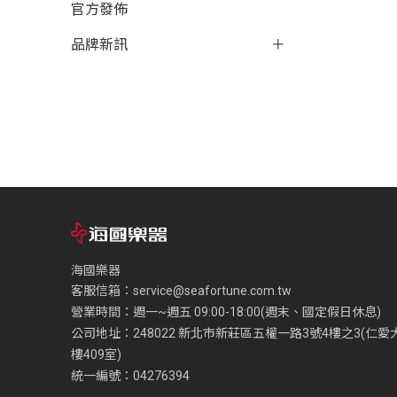
官方發佈
品牌新訊
海國樂器
客服信箱：
service@seafortune.com.tw
營業時間：週一~週五 09:00-18:00(週末、國定假日休息)
公司地址：248022 新北市新莊區五權一路3號4樓之3(仁愛
樓409室)
統一編號：04276394