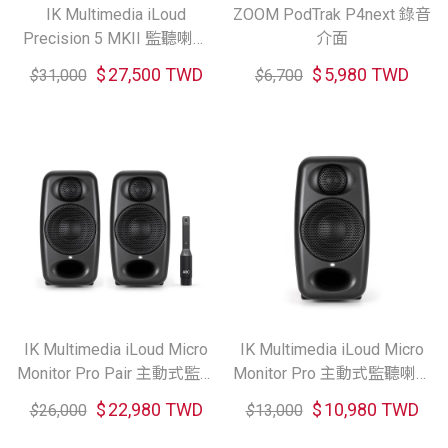
IK Multimedia iLoud
ZOOM PodTrak P4next 錄音
Precision 5 MKII 監聽喇叭
介面
（單顆）
$
27,500 TWD
$
5,980 TWD
$
31,000
$
6,700
IK Multimedia iLoud Micro
IK Multimedia iLoud Micro
Monitor Pro Pair 主動式監聽
Monitor Pro 主動式監聽喇叭
喇叭一對 (共2色)
(共2色)
$
22,980 TWD
$
10,980 TWD
$
26,000
$
13,000