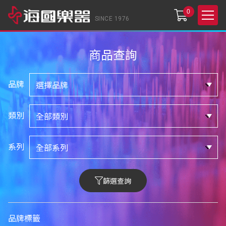
0
SINCE 1976
商品查詢
品牌
類別
系列
篩選查詢
品牌標籤