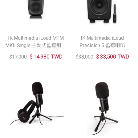
IK Multimedia iLoud MTM
IK Multimedia iLoud
MKII Single 主動式監聽喇叭
Precision 5 監聽喇叭
(共2色)
$
14,980 TWD
$
33,500 TWD
$
17,000
$
38,000