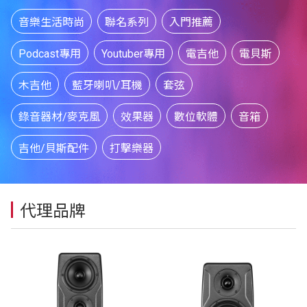
音樂生活時尚
聯名系列
入門推薦
Podcast專用
Youtuber專用
電吉他
電貝斯
木吉他
藍牙喇叭/耳機
套弦
錄音器材/麥克風
效果器
數位軟體
音箱
吉他/貝斯配件
打擊樂器
代理品牌