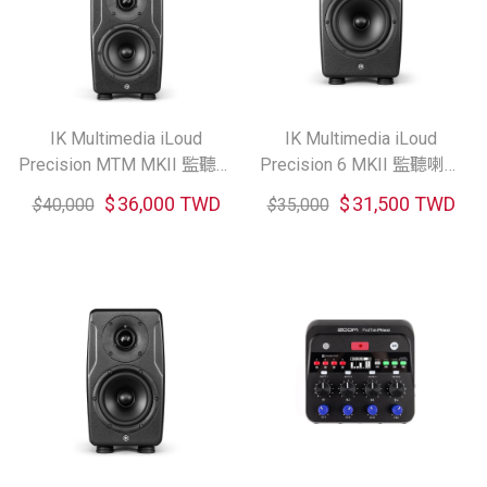
IK Multimedia iLoud
IK Multimedia iLoud
Precision MTM MKII 監聽喇
Precision 6 MKII 監聽喇叭
叭（單顆）
（單顆）
$
36,000 TWD
$
31,500 TWD
$
40,000
$
35,000