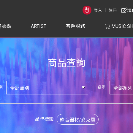
登入
註冊
填
售據點
ARTIST
客戶服務
MUSIC S
商品查詢
別
系列
品牌標籤
錄音器材/麥克風