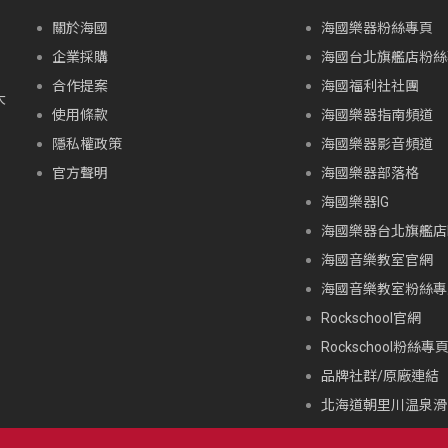
關於海國
海國樂器粉絲專頁
企業採購
海國台北旗艦店粉絲
合作提案
海國福利社社團
大
使用條款
海國樂器指南頻道
隱私權政策
海國樂器影音頻道
官方聲明
海國樂器部落格
海國樂器IG
海國樂器台北旗艦店I
海國音樂教室官網
海國音樂教室粉絲專
Rockschool官網
Rockschool粉絲專
品牌社群/原廠連結
北海道朝里川温泉滑