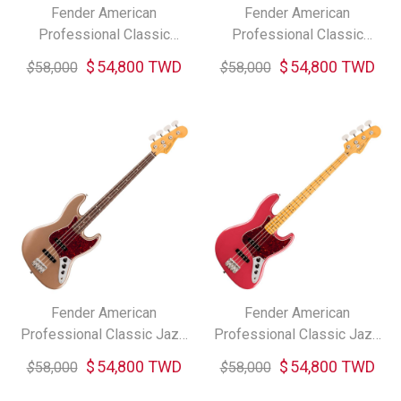
Fender American
Fender American
Professional Classic
Professional Classic
Mustang Bass Rosewood
Mustang Bass Maple 電貝
$
54,800 TWD
$
54,800 TWD
$
58,000
$
58,000
電貝斯 (共二色)
斯
Fender American
Fender American
Professional Classic Jazz
Professional Classic Jazz
Bass Rosewood 電貝斯 (共
Bass Maple 電貝斯
$
54,800 TWD
$
54,800 TWD
$
58,000
$
58,000
二色)