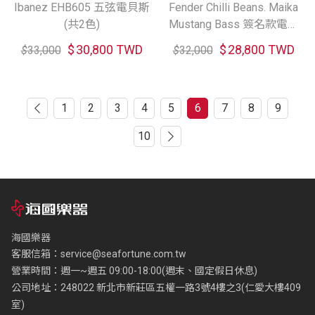
Ibanez EHB605 五弦電貝斯
Fender Chilli Beans. Maika
(共2色)
Mustang Bass 簽名款電貝
斯
$
30,800 TWD
$
28,800 TWD
$
33,000
$
32,000
1
2
3
4
5
6
7
8
9
10
海國樂器
客服信箱：
service@seafortune.com.tw
營業時間：週一~週五 09:00-18:00(週末、國定假日休息)
公司地址：248022 新北市新莊區五權一路3號4樓之3(仁愛大樓409
室)