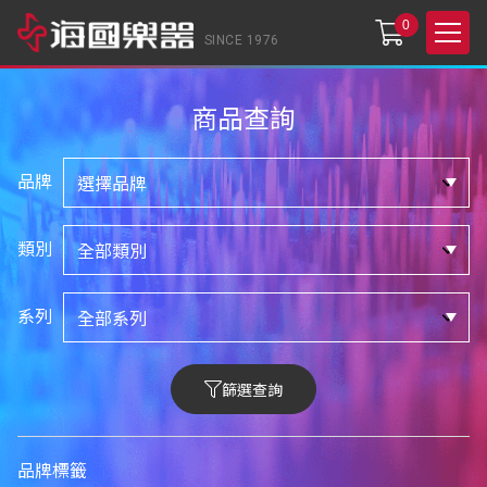
0
SINCE 1976
商品查詢
品牌
類別
系列
篩選查詢
品牌標籤