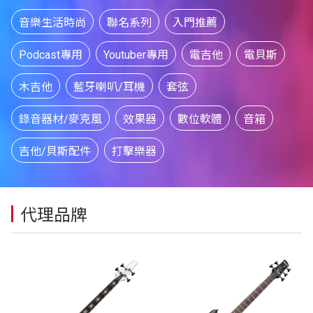
音樂生活時尚
聯名系列
入門推薦
Podcast專用
Youtuber專用
電吉他
電貝斯
木吉他
藍牙喇叭/耳機
套弦
錄音器材/麥克風
效果器
數位軟體
音箱
吉他/貝斯配件
打擊樂器
代理品牌