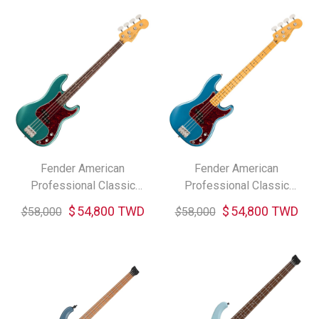
Fender American
Fender American
Professional Classic
Professional Classic
Precision Bass Rosewood
Precision Bass Maple 電貝
$
54,800 TWD
$
54,800 TWD
$
58,000
$
58,000
電貝斯 (共二色)
斯