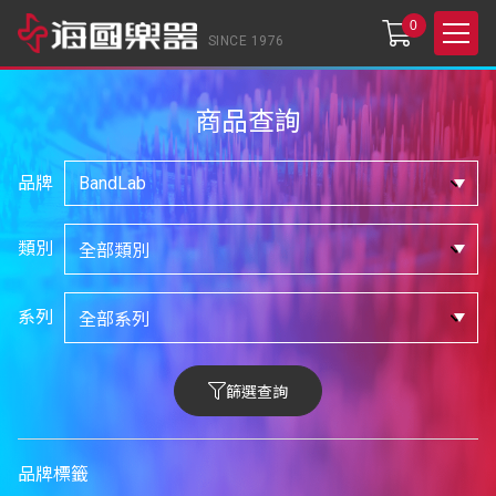
0
SINCE 1976
商品查詢
品牌
類別
系列
篩選查詢
品牌標籤