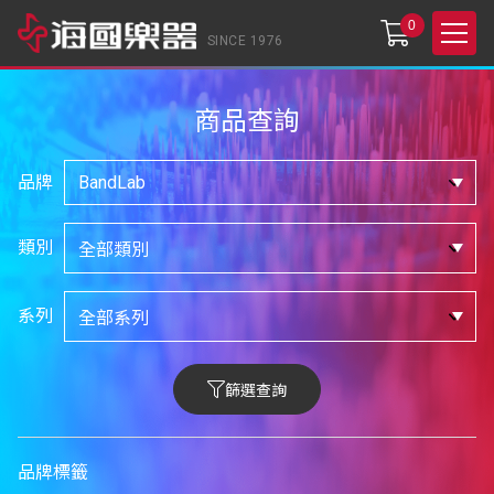
0
SINCE 1976
商品查詢
品牌
類別
系列
篩選查詢
品牌標籤